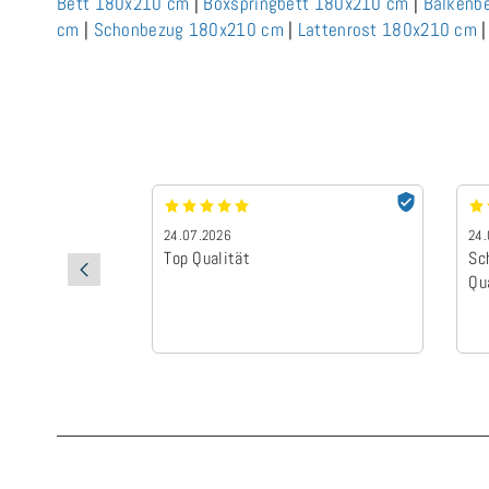
Bett 180x210 cm
|
Boxspringbett 180x210 cm
|
Balkenb
cm
|
Schonbezug 180x210 cm
|
Lattenrost 180x210 cm
24.07.2026
24.
Top Qualität
Sc
Qu