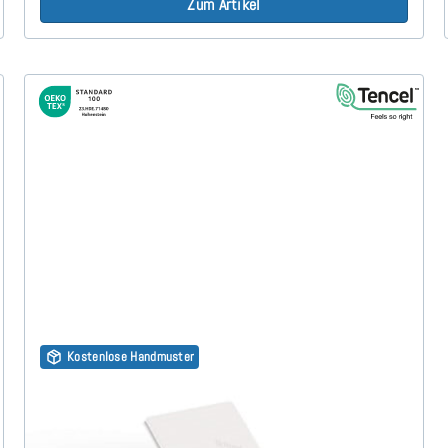
Zum Artikel
Kostenlose Handmuster
Visco RG50 (TENCEL™ Lyocell 3D) 7cm Split Topper
180x210 cm
(52)