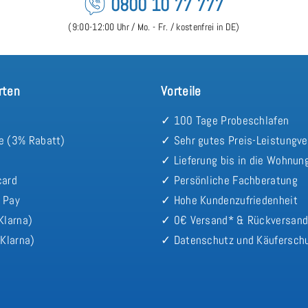
0800 10 77 777
(9:00-12:00 Uhr / Mo. - Fr. / kostenfrei in DE)
rten
Vorteile
✓ 100 Tage Probeschlafen
e (3% Rabatt)
✓ Sehr gutes Preis-Leistungve
✓ Lieferung bis in die Wohnun
card
✓ Persönliche Fachberatung
 Pay
✓ Hohe Kundenzufriedenheit
Klarna)
✓ 0€ Versand* & Rückversan
Klarna)
✓ Datenschutz und Käufersch