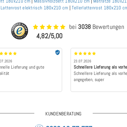
ett 180x210 cm
|
Massivholzbett 180x210 cm
|
Matratze 180x2
|
Lattenrost elektrisch 180x210 cm
|
Tellerlattenrost 180x210 c
bei
3038
Bewertungen
4,82/5,00
07.2026
23.07.2026
hnelle Lieferung und gute
Schnellere Lieferung als vorh
alität
angegebe…
Schnellere Lieferung als vorh
angegeben, super
KUNDENBERATUNG