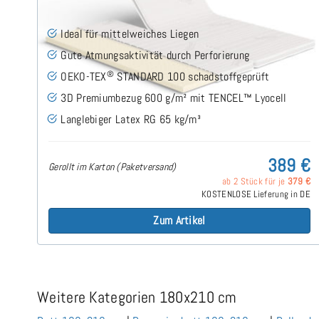
Ideal für mittelweiches Liegen
Gute Atmungsaktivität durch Perforierung
®
OEKO-TEX
STANDARD 100 schadstoffgeprüft
3D Premiumbezug 600 g/m² mit TENCEL™ Lyocell
Langlebiger Latex RG 65 kg/m³
389 €
Gerollt im Karton (Paketversand)
ab 2 Stück für je
379 €
KOSTENLOSE Lieferung in DE
Zum Artikel
Weitere Kategorien 180x210 cm