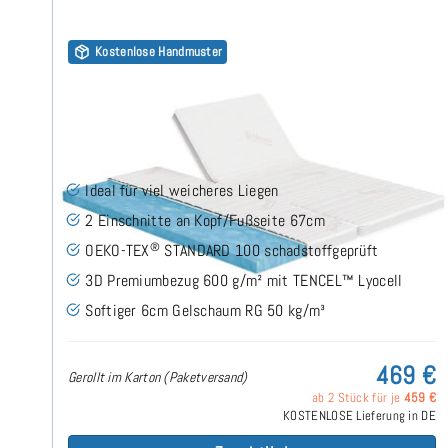
Kostenlose Handmuster
Gelschaum RG50 (TENCEL™ Lyocell 3D) 9cm Split
Topper 180x210 cm
(33)
Ideal für viel weicheres Liegen
2 Einschnitte an Kopf/Fußseite 67cm
®
OEKO-TEX
STANDARD 100 schadstoffgeprüft
3D Premiumbezug 600 g/m² mit TENCEL™ Lyocell
Softiger 6cm Gelschaum RG 50 kg/m³
469 €
Gerollt im Karton (Paketversand)
ab 2 Stück für je
459 €
KOSTENLOSE Lieferung in DE