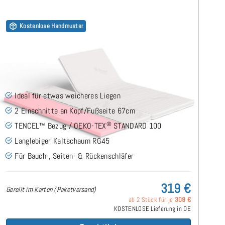
Kostenlose Handmuster
Kaltschaum HR45 (TENCEL™ Lyocell 3D) 7cm Split
Topper 180x210 cm
(149)
Ideal für etwas weicheres Liegen
2 Einschnitte an Kopf/Fußseite 67cm
®
TENCEL™ Bezug / OEKO-TEX
STANDARD 100
Langlebiger Kaltschaum RG45
Für Bauch-, Seiten- & Rückenschläfer
319 €
Gerollt im Karton (Paketversand)
ab 2 Stück für je
309 €
KOSTENLOSE Lieferung in DE