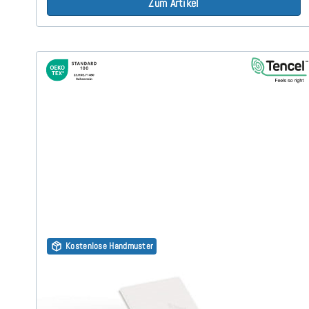
Zum Artikel
Kostenlose Handmuster
Latex RG65 (TENCEL™ Lyocell 3D) 7cm Split Topper
180x210
(178)