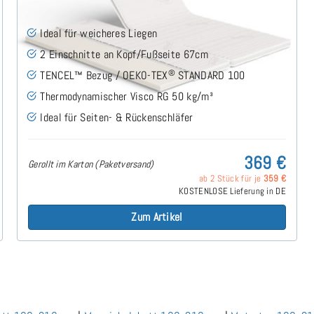
Ideal für weicheres Liegen
2 Einschnitte an Kopf/Fußseite 67cm
®
TENCEL™ Bezug / OEKO-TEX
STANDARD 100
Thermodynamischer Visco RG 50 kg/m³
Ideal für Seiten- & Rückenschläfer
369 €
Gerollt im Karton (Paketversand)
ab 2 Stück für je
359 €
KOSTENLOSE Lieferung in DE
Zum Artikel