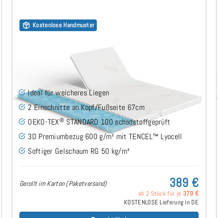
Kostenlose Handmuster
Gelschaum RG50 (TENCEL™ Lyocell 3D) 7cm Split
Topper 180x210 cm
(167)
Ideal für weicheres Liegen
2 Einschnitte an Kopf/Fußseite 67cm
®
OEKO-TEX
STANDARD 100 schadstoffgeprüft
3D Premiumbezug 600 g/m² mit TENCEL™ Lyocell
Softiger Gelschaum RG 50 kg/m³
389 €
Gerollt im Karton (Paketversand)
ab 2 Stück für je
379 €
KOSTENLOSE Lieferung in DE