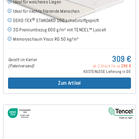
Ideal für weicheres Liegen
Ideal für nachts frierende Menschen
®
OEKO-TEX
STANDARD 100 schadstoffgeprüft
3D Premiumbezug 600 g/m² mit TENCEL™ Lyocell
Memoryschaum Visco RG 50 kg/m³
309 €
Gerollt im Karton
(Paketversand)
ab 2 Stück für je
299 €
KOSTENLOSE Lieferung in DE
Zum Artikel