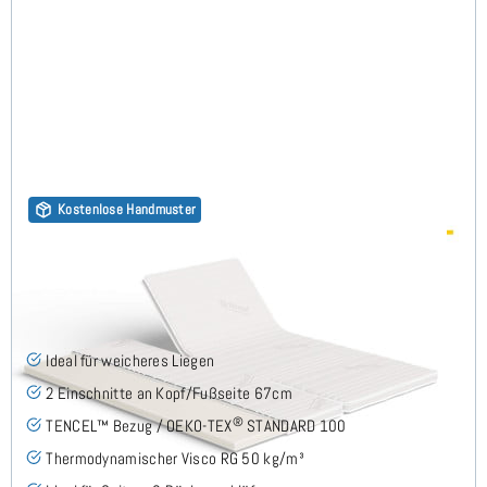
Kostenlose Handmuster
Visco RG50 (TENCEL™ Lyocell 3D) 7cm Split Topper
200x200 cm
(52)
Ideal für weicheres Liegen
2 Einschnitte an Kopf/Fußseite 67cm
®
TENCEL™ Bezug / OEKO-TEX
STANDARD 100
Thermodynamischer Visco RG 50 kg/m³