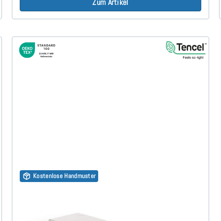
Zum Artikel
Kostenlose Handmuster
Latex RG65 (TENCEL™ Lyocell 3D) Topper 7cm
70x160
(178)