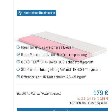
Kostenlose Handmuster
Kaltschaum HR45 (TENCEL™ Lyocell 3D) 7cm Topper
70x160 cm
(149)
Ideal für etwas weicheres Liegen
Gute Punktelastizität & Körperanpassung
®
OEKO-TEX
STANDARD 100 schadstoffgeprüft
3D Premiumbezug 600 g/m² mit TENCEL™ Lyocell
Offenporiger HR Kaltschaum RG 45 kg/m³
179 €
Gerollt im Karton (Paketversand)
ab 2 Stück für je
169 €
KOSTENLOSE Lieferung in DE