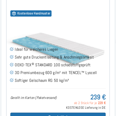
Kostenlose Handmuster
Gelschaum RG50 (TENCEL™ Lyocell 3D) 7cm Topper
70x160 cm
(167)
Ideal für weicheres Liegen
Sehr gute Druckentlastung & Anschmiegsamkeit
®
OEKO-TEX
STANDARD 100 schadstoffgeprüft
3D Premiumbezug 600 g/m² mit TENCEL™ Lyocell
Softiger Gelschaum RG 50 kg/m³
239 €
Gerollt im Karton (Paketversand)
ab 2 Stück für je
229 €
KOSTENLOSE Lieferung in DE