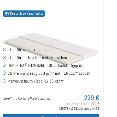
Kostenlose Handmuster
Visco RG50 (TENCEL™ Lyocell 3D) 7cm Topper
70x160 cm
(52)
Ideal für weicheres Liegen
Ideal für nachts frierende Menschen
®
OEKO-TEX
STANDARD 100 schadstoffgeprüft
3D Premiumbezug 600 g/m² mit TENCEL™ Lyocell
Memoryschaum Visco RG 50 kg/m³
229 €
Gerollt im Karton (Paketversand)
ab 2 Stück für je
219 €
KOSTENLOSE Lieferung in DE