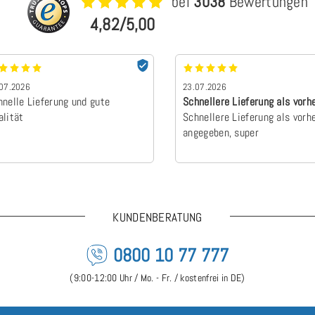
bei
3038
Bewertungen
4,82/5,00
07.2026
23.07.2026
hnelle Lieferung und gute
Schnellere Lieferung als vorh
alität
angegebe…
Schnellere Lieferung als vorh
angegeben, super
KUNDENBERATUNG
0800 10 77 777
(9:00-12:00 Uhr / Mo. - Fr. / kostenfrei in DE)