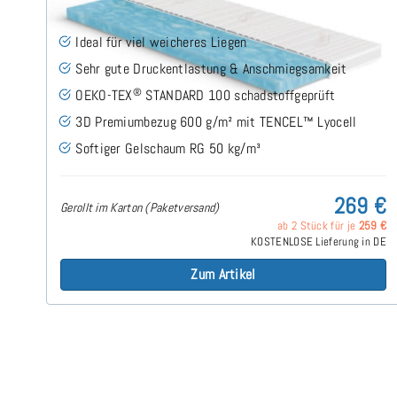
Ideal für viel weicheres Liegen
Sehr gute Druckentlastung & Anschmiegsamkeit
®
OEKO-TEX
STANDARD 100 schadstoffgeprüft
3D Premiumbezug 600 g/m² mit TENCEL™ Lyocell
Softiger Gelschaum RG 50 kg/m³
269 €
Gerollt im Karton (Paketversand)
ab 2 Stück für je
259 €
KOSTENLOSE Lieferung in DE
Zum Artikel