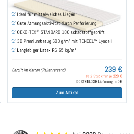
Ideal für mittelweiches Liegen
Gute Atmungsaktivität durch Perforierung
®
OEKO-TEX
STANDARD 100 schadstoffgeprüft
3D Premiumbezug 600 g/m² mit TENCEL™ Lyocell
Langlebiger Latex RG 65 kg/m³
239 €
Gerollt im Karton (Paketversand)
ab 2 Stück für je
229 €
KOSTENLOSE Lieferung in DE
Zum Artikel