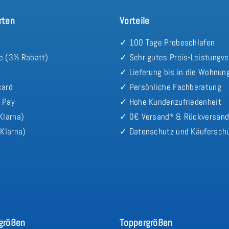
rten
Vorteile
✓ 100 Tage Probeschlafen
e (3% Rabatt)
✓ Sehr gutes Preis-Leistungve
✓ Lieferung bis in die Wohnun
card
✓ Persönliche Fachberatung
 Pay
✓ Hohe Kundenzufriedenheit
Klarna)
✓ 0€ Versand* & Rückversan
Klarna)
✓ Datenschutz und Käufersch
größen
Toppergrößen