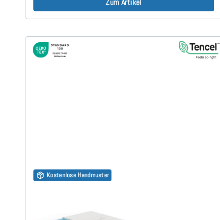
Zum Artikel
Kostenlose Handmuster
Gelschaum RG50 (TENCEL™ Lyocell 3D) 9cm Topper
70x160 cm
(33)