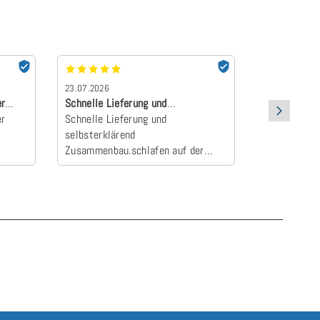
23.07.2026
22.07.2026
er
Schnelle Lieferung und
absolut Emp
er
selbsterklärend Z…
Schnelle Lieferung und
Der Topper 
selbsterklärend
an und wurd
Zusammenbau.schlafen auf der
Camper zum E
neuen Matratze einfach himmlisch
schlafen wie