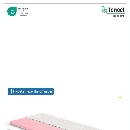
Kostenlose Handmuster
Kaltschaum HR45 (TENCEL™ Lyocell 3D) 7cm Topper
80x220 cm
(149)