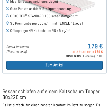
Ideal für etwas weicheres Liegen
Gute Punktelastizität & Körperanpassung
®
OEKO-TEX
STANDARD 100 schadstoffgeprüft
3D Premiumbezug 600 g/m² mit TENCEL™ Lyocell
Offenporiger HR Kaltschaum RG 45 kg/m³
179 €
Gerollt im Karton
(Paketversand)
ab 2 Stück für je
169 €
KOSTENLOSE Lieferung in DE
Zum Artikel
Besser schlafen auf einem Kaltschaum Topper
80x220 cm
Es ist einfach, für einen höheren Komfort im Bett zu sorgen. Es