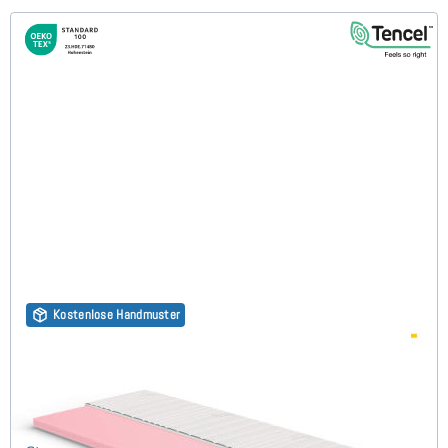
Kostenlose Handmuster
Kaltschaum HR45 (TENCEL™ Lyocell 3D) 7cm Topper
90x210 cm
(149)