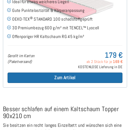
Ideal für etwas weicheres Liegen
Gute Punktelastizität & Körperanpassung
®
OEKO-TEX
STANDARD 100 schadstoffgeprüft
3D Premiumbezug 600 g/m² mit TENCEL™ Lyocell
Offenporiger HR Kaltschaum RG 45 kg/m³
179 €
Gerollt im Karton
(Paketversand)
ab 2 Stück für je
169 €
KOSTENLOSE Lieferung in DE
Zum Artikel
Besser schlafen auf einem Kaltschaum Topper
90x210 cm
Sie besitzen ein recht langes Einzelbett und wünschen sich eine