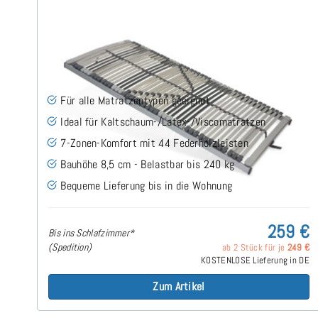
Nimbo 44 NV - Lattenrost 115x200 cm
(186)
Für alle Matratzentypen geeignet
Ideal für Kaltschaum-/Latex-/Viscomatratzen
7-Zonen-Komfort mit 44 Federholzleisten
Bauhöhe 8,5 cm - Belastbar bis 240 kg
Bequeme Lieferung bis in die Wohnung
259 €
Bis ins Schlafzimmer*
(Spedition)
ab 2 Stück für je
249 €
KOSTENLOSE Lieferung in DE
Zum Artikel