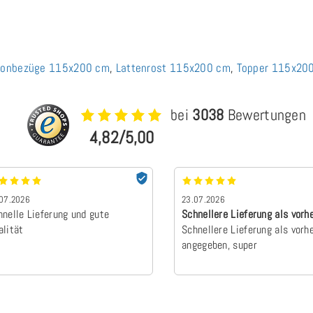
onbezüge 115x200 cm
,
Lattenrost 115x200 cm
,
Topper 115x20
bei
3038
Bewertungen
4,82/5,00
07.2026
23.07.2026
hnelle Lieferung und gute
Schnellere Lieferung als vorh
alität
angegebe…
Schnellere Lieferung als vorh
angegeben, super