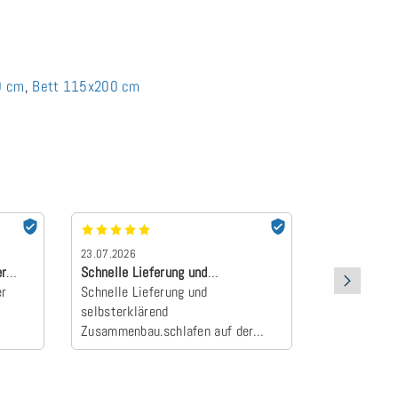
0 cm
,
Bett 115x200 cm
23.07.2026
22.07.2026
er
Schnelle Lieferung und
absolut Emp
er
selbsterklärend Z…
Schnelle Lieferung und
Der Topper 
selbsterklärend
an und wurd
Zusammenbau.schlafen auf der
Camper zum E
neuen Matratze einfach himmlisch
schlafen wie