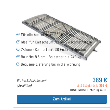
Nimbo 44 NV - Lattenrost 140x180 cm
(186)
Für alle Matratzentypen geeignet
Ideal für Kaltschaum-/Latex-/Viscomatratzen
7-Zonen-Komfort mit 38 Federholzleisten
Bauhöhe 8,5 cm - Belastbar bis 240 kg
Bequeme Lieferung bis in die Wohnung
369 €
Bis ins Schlafzimmer*
(Spedition)
ab 2 Stück für je
359 €
KOSTENLOSE Lieferung in DE
Zum Artikel