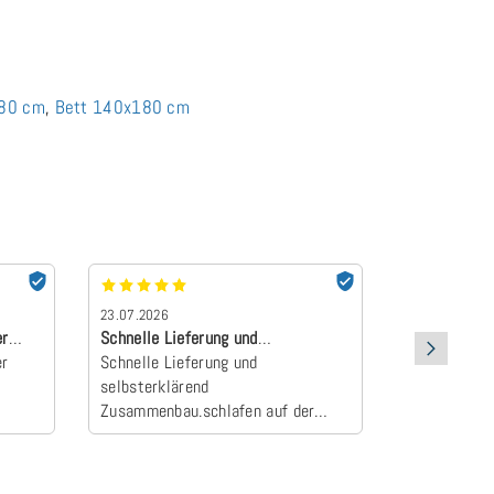
180 cm
,
Bett 140x180 cm
23.07.2026
22.07.2026
er
Schnelle Lieferung und
absolut Emp
er
selbsterklärend Z…
Schnelle Lieferung und
Der Topper 
selbsterklärend
an und wurd
Zusammenbau.schlafen auf der
Camper zum E
neuen Matratze einfach himmlisch
schlafen wie