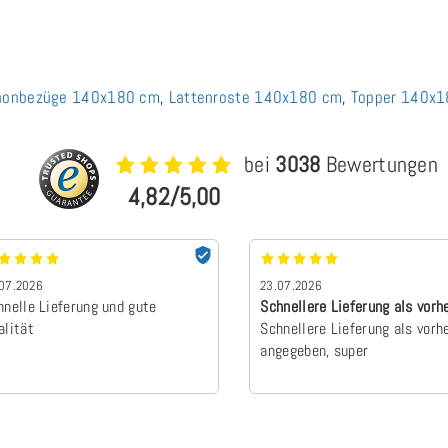
honbezüge 140x180 cm
,
Lattenroste 140x180 cm
,
Topper 140x
bei
3038
Bewertungen
4,82/5,00
07.2026
23.07.2026
hnelle Lieferung und gute
Schnellere Lieferung als vorh
alität
angegebe…
Schnellere Lieferung als vorh
angegeben, super