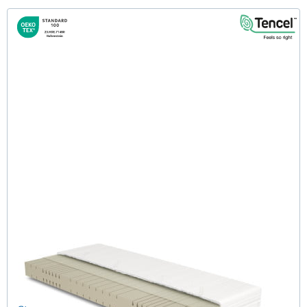
Midsofty H2 (TENCEL™ Lyocell) Kaltschaummatratze
100x200 cm
(49)