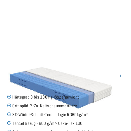
Keru H3 (TENCEL™ Lyocell) RG65 Kaltschaummatratze
100x200 cm - Sonderanfertigung
(7)
Härtegrad 3 bis 100 kg Körpergewicht
Orthopäd. 7-Zo. Kaltschaummatratze
3D-Würfel-Schnitt-Technologie RG65kg/m³
Tencel Bezug - 600 g/m²- Oeko-Tex 100