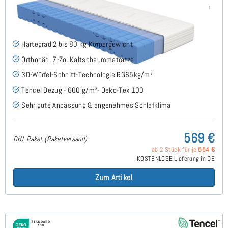
Keru H2 (TENCEL™ Lyocell) RG65 Kaltschaummatratze
100x200 cm - Sonderanfertigung
(7)
Härtegrad 2 bis 80 kg Körpergewicht
Orthopäd. 7-Zo. Kaltschaummatratze
3D-Würfel-Schnitt-Technologie RG65kg/m³
Tencel Bezug - 600 g/m²- Oeko-Tex 100
Sehr gute Anpassung & angenehmes Schlafklima
569 €
DHL Paket (Paketversand)
ab 2 Stück für je
554 €
KOSTENLOSE Lieferung in DE
Zum Artikel