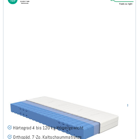
Keru H4 (TENCEL™ Lyocell) RG65 Kaltschaummatratze
100x200 cm - Sonderanfertigung
(7)
Härtegrad 4 bis 120 kg Körpergewicht
Orthopäd. 7-Zo. Kaltschaummatratze