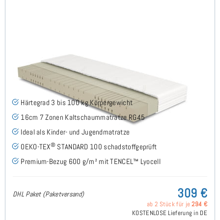
Midsofty H3 (TENCEL™ Lyocell) Kaltschaummatratze
100x200 cm
(49)
Härtegrad 3 bis 100 kg Körpergewicht
16cm 7 Zonen Kaltschaummatratze RG45
Ideal als Kinder- und Jugendmatratze
®
OEKO-TEX
STANDARD 100 schadstoffgeprüft
Premium-Bezug 600 g/m² mit TENCEL™ Lyocell
309 €
DHL Paket (Paketversand)
ab 2 Stück für je
294 €
KOSTENLOSE Lieferung in DE