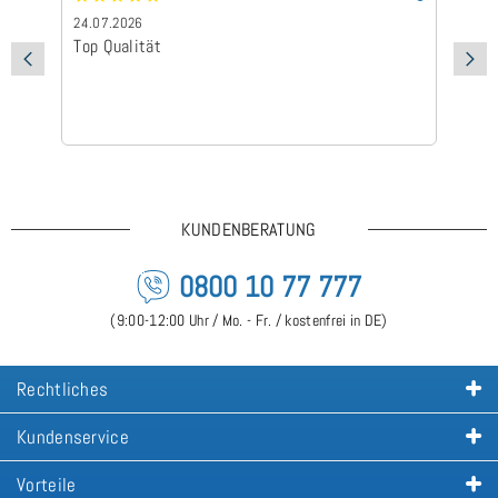
24.07.2026
24
Top Qualität
Sc
KUNDENBERATUNG
0800 10 77 777
(9:00-12:00 Uhr / Mo. - Fr. / kostenfrei in DE)
Rechtliches
Kundenservice
Vorteile