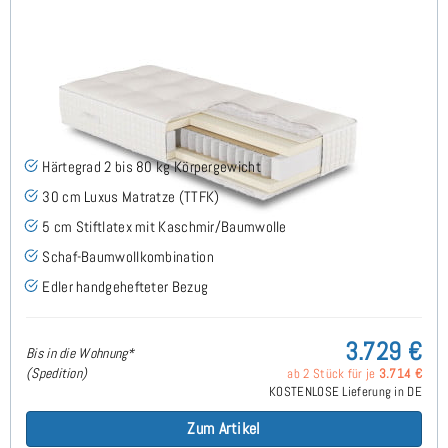
ARMINIUS H2 TTFK Luxus Matratze 130x200 cm -
Sonderanfertigung
Härtegrad 2 bis 80 kg Körpergewicht
30 cm Luxus Matratze (TTFK)
5 cm Stiftlatex mit Kaschmir/Baumwolle
Schaf-Baumwollkombination
Edler handgehefteter Bezug
3.729 €
Bis in die Wohnung*
(Spedition)
ab 2 Stück für je
3.714 €
KOSTENLOSE Lieferung in DE
Zum Artikel