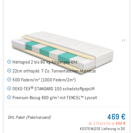
SERA H2 (TENCEL™ Lyocell) TTFK-Matratze 130x200 cm -
Sonderanfertigung
(489)
Härtegrad 2 bis 80 kg Körpergewicht
22cm orthopäd. 7-Zo. Tonnentaschen-Matratze
500 Federn/m² (1000 Federn/2m²)
®
OEKO-TEX
STANDARD 100 schadstoffgeprüft
Premium-Bezug 600 g/m² mit TENCEL™ Lyocell
469 €
DHL Paket (Paketversand)
ab 2 Stück für je
454 €
KOSTENLOSE Lieferung in DE