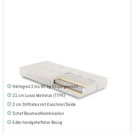
ARMIN H2 TTFK Matratze 130x200 cm -
Sonderanfertigung
(3)
Härtegrad 2 bis 80 kg Körpergewicht
21 cm Luxus Matratze (TTFK)
2 cm Stiftlatex mit Kaschmir/Seide
Schaf-Baumwollkombination
Edler handgehefteter Bezug