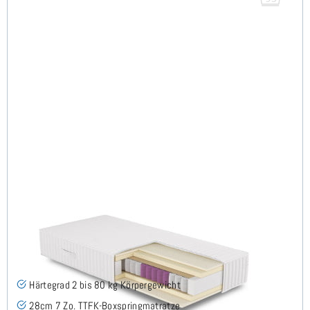
FLAVUS H2 (95° Bezug) TTFK Matratze 130x200 cm -
Sonderanfertigung
(3)
Härtegrad 2 bis 80 kg Körpergewicht
28cm 7 Zo. TTFK-Boxspringmatratze