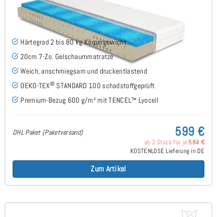
Siro Gel H2 (TENCEL™ Lyocell) Gelschaummatratze
130x200 cm - Sonderanfertigung
(44)
Härtegrad 2 bis 80 kg Körpergewicht
20cm 7-Zo. Gelschaummatratze
Weich, anschmiegsam und druckentlastend
®
OEKO-TEX
STANDARD 100 schadstoffgeprüft
Premium-Bezug 600 g/m² mit TENCEL™ Lyocell
599 €
DHL Paket (Paketversand)
ab 2 Stück für je
584 €
KOSTENLOSE Lieferung in DE
Zum Artikel