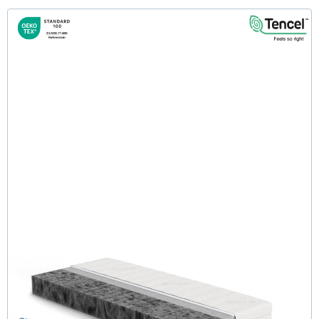
Firmy H2 (TENCEL™ Lyocell) Komfortschaummatratze
130x200 cm - Sonderanfertigung
(30)