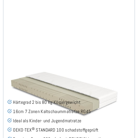
Midsofty H2 (TENCEL™ Lyocell) Kaltschaummatratze
130x200 cm - Sonderanfertigung
(49)
Härtegrad 2 bis 80 kg Körpergewicht
16cm 7 Zonen Kaltschaummatratze RG45
Ideal als Kinder- und Jugendmatratze
®
OEKO-TEX
STANDARD 100 schadstoffgeprüft