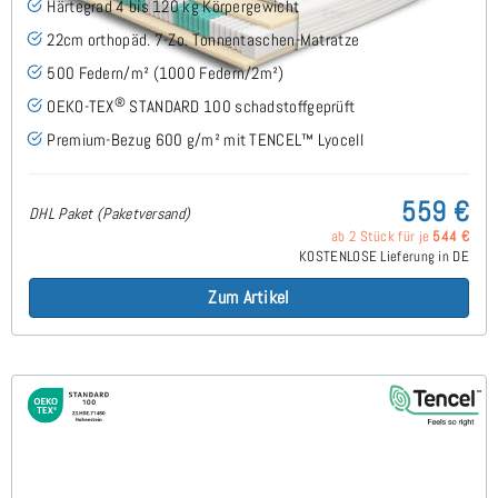
Härtegrad 4 bis 120 kg Körpergewicht
22cm orthopäd. 7-Zo. Tonnentaschen-Matratze
500 Federn/m² (1000 Federn/2m²)
®
OEKO-TEX
STANDARD 100 schadstoffgeprüft
Premium-Bezug 600 g/m² mit TENCEL™ Lyocell
559 €
DHL Paket (Paketversand)
ab 2 Stück für je
544 €
KOSTENLOSE Lieferung in DE
Zum Artikel