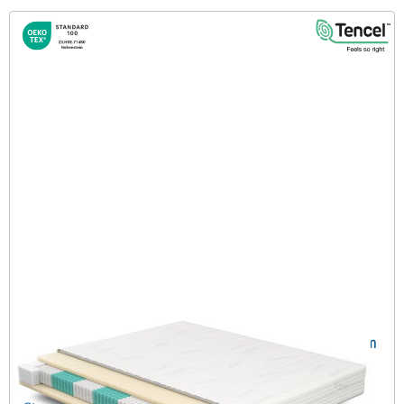
SERA H4 (TENCEL™ Lyocell) TTFK-Matratze 180x200 cm
(489)