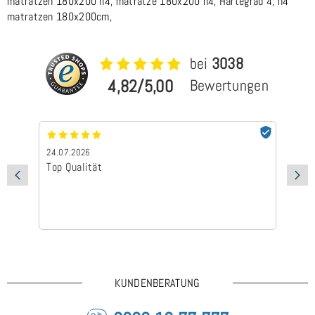
matratzen 180x200 h4, matratze 180x200 h4, Härtegrad 4, h4
matratzen 180x200cm,
bei
3038
4,82/5,00
Bewertungen
24.07.2026
24
Top Qualität
Sc
KUNDENBERATUNG