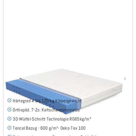
Keru H4 (TENCEL™ Lyocell) RG65 Kaltschaummatratze
180x200 cm - Sonderanfertigung
(7)
Härtegrad 4 bis 120 kg Körpergewicht
Orthopäd. 7-Zo. Kaltschaummatratze
3D-Würfel-Schnitt-Technologie RG65kg/m³
Tencel Bezug - 600 g/m²- Oeko-Tex 100