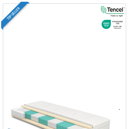
TOP-SELLER
SERA H2 (TENCEL™ Lyocell) TTFK-Matratze 65x180 cm -
Sonderanfertigung
(489)