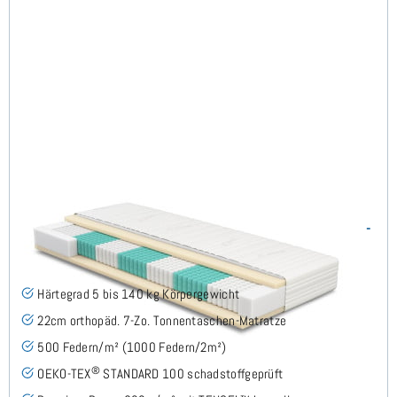
SERA H5 (TENCEL™ Lyocell) TTFK-Matratze 65x180 cm -
Sonderanfertigung
(489)
Härtegrad 5 bis 140 kg Körpergewicht
22cm orthopäd. 7-Zo. Tonnentaschen-Matratze
500 Federn/m² (1000 Federn/2m²)
®
OEKO-TEX
STANDARD 100 schadstoffgeprüft