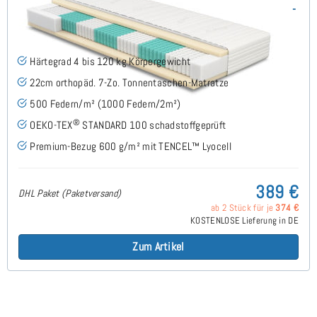
SERA H4 (TENCEL™ Lyocell) TTFK-Matratze 65x180 cm -
Sonderanfertigung
(489)
Härtegrad 4 bis 120 kg Körpergewicht
22cm orthopäd. 7-Zo. Tonnentaschen-Matratze
500 Federn/m² (1000 Federn/2m²)
®
OEKO-TEX
STANDARD 100 schadstoffgeprüft
Premium-Bezug 600 g/m² mit TENCEL™ Lyocell
389 €
DHL Paket (Paketversand)
ab 2 Stück für je
374 €
KOSTENLOSE Lieferung in DE
Zum Artikel