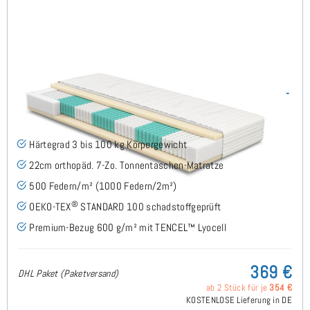
SERA H3 (TENCEL™ Lyocell) TTFK-Matratze 65x180 cm -
Sonderanfertigung
(489)
Härtegrad 3 bis 100 kg Körpergewicht
22cm orthopäd. 7-Zo. Tonnentaschen-Matratze
500 Federn/m² (1000 Federn/2m²)
®
OEKO-TEX
STANDARD 100 schadstoffgeprüft
Premium-Bezug 600 g/m² mit TENCEL™ Lyocell
369 €
DHL Paket (Paketversand)
ab 2 Stück für je
354 €
KOSTENLOSE Lieferung in DE