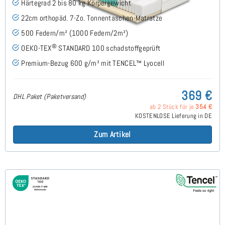
Härtegrad 2 bis 80 kg Körpergewicht
22cm orthopäd. 7-Zo. Tonnentaschen-Matratze
500 Federn/m² (1000 Federn/2m²)
®
OEKO-TEX
STANDARD 100 schadstoffgeprüft
Premium-Bezug 600 g/m² mit TENCEL™ Lyocell
369 €
DHL Paket (Paketversand)
ab 2 Stück für je
354 €
KOSTENLOSE Lieferung in DE
Zum Artikel