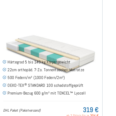
SERA H5 (TENCEL™ Lyocell) TTFK-Matratze 80x200
cm
(489)
Härtegrad 5 bis 140 kg Körpergewicht
22cm orthopäd. 7-Zo. Tonnentaschen-Matratze
500 Federn/m² (1000 Federn/2m²)
®
OEKO-TEX
STANDARD 100 schadstoffgeprüft
Premium-Bezug 600 g/m² mit TENCEL™ Lyocell
319 €
DHL Paket (Paketversand)
ab 2 Stück für je
304 €