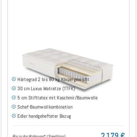
ARMINIUS H2 TTFK Luxus Matratze 80x200 cm -
Sonderanfertigung
Härtegrad 2 bis 80 kg Körpergewicht
30 cm Luxus Matratze (TTFK)
5 cm Stiftlatex mit Kaschmir/Baumwolle
Schaf-Baumwollkombination
Edler handgehefteter Bezug
2.179 €
Bis in die Wohnung* (Spedition)