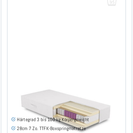
FLAVUS H3 (95° Bezug) TTFK Matratze 80x200 cm -
Sonderanfertigung
(3)
Härtegrad 3 bis 100 kg Körpergewicht
28cm 7 Zo. TTFK-Boxspringmatratze