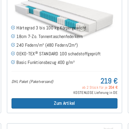
Roy H3 (Basic) TTFK-Matratze 80x200 cm
(53)
Härtegrad 3 bis 100 kg Körpergewicht
18cm 7-Zo. Tonnentaschenfederkern
240 Federn/m² (480 Federn/2m²)
®
OEKO-TEX
STANDARD 100 schadstoffgeprüft
Basic Funktionsbezug 400 g/m²
219 €
DHL Paket (Paketversand)
ab 2 Stück für je
204 €
KOSTENLOSE Lieferung in DE
Zum Artikel