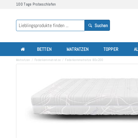
100 Tage Probeschlafen
Suchen
BETTEN
MATRATZEN
TOPPER
A
Matratzen
Federkernmatratze
Federkernmatratze 80x200