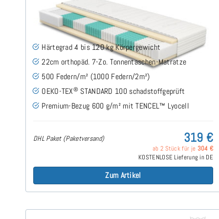
SERA H4 (TENCEL™ Lyocell) TTFK-Matratze 80x200
cm
(489)
Härtegrad 4 bis 120 kg Körpergewicht
22cm orthopäd. 7-Zo. Tonnentaschen-Matratze
500 Federn/m² (1000 Federn/2m²)
®
OEKO-TEX
STANDARD 100 schadstoffgeprüft
Premium-Bezug 600 g/m² mit TENCEL™ Lyocell
319 €
DHL Paket (Paketversand)
ab 2 Stück für je
304 €
KOSTENLOSE Lieferung in DE
Zum Artikel