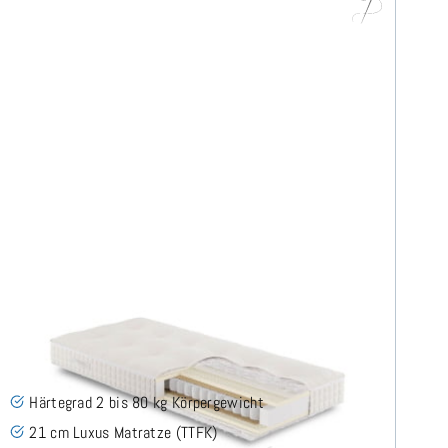
ARMIN H2 TTFK Matratze 80x200 cm -
Sonderanfertigung
(3)
Härtegrad 2 bis 80 kg Körpergewicht
21 cm Luxus Matratze (TTFK)