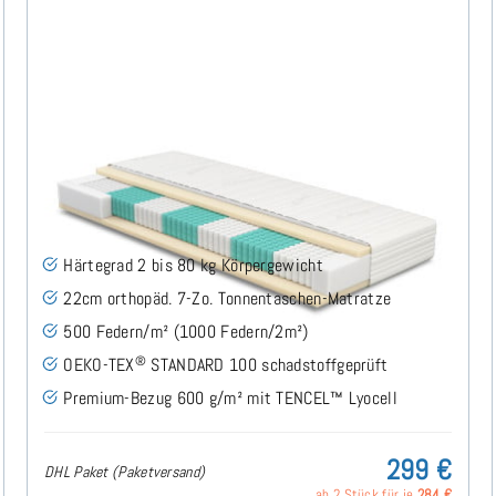
SERA H2 (TENCEL™ Lyocell) TTFK-Matratze 80x200
cm
(489)
Härtegrad 2 bis 80 kg Körpergewicht
22cm orthopäd. 7-Zo. Tonnentaschen-Matratze
500 Federn/m² (1000 Federn/2m²)
®
OEKO-TEX
STANDARD 100 schadstoffgeprüft
Premium-Bezug 600 g/m² mit TENCEL™ Lyocell
299 €
DHL Paket (Paketversand)
ab 2 Stück für je
284 €