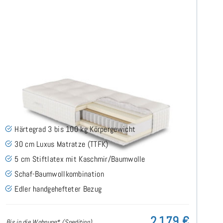
ARMINIUS H3 TTFK Luxus Matratze 80x200 cm -
Sonderanfertigung
Härtegrad 3 bis 100 kg Körpergewicht
30 cm Luxus Matratze (TTFK)
5 cm Stiftlatex mit Kaschmir/Baumwolle
Schaf-Baumwollkombination
Edler handgehefteter Bezug
2.179 €
Bis in die Wohnung* (Spedition)