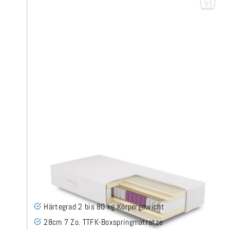
FLAVUS H2 (95° Bezug) TTFK Matratze 80x200 cm -
Sonderanfertigung
(3)
Härtegrad 2 bis 80 kg Körpergewicht
28cm 7 Zo. TTFK-Boxspringmatratze