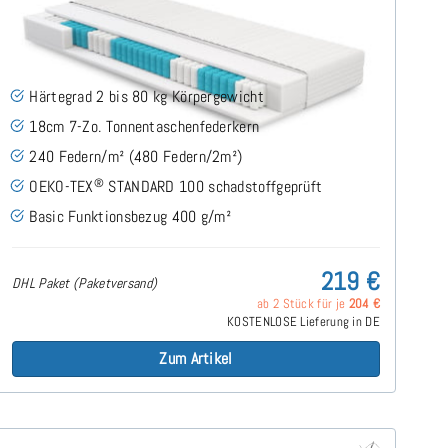
Roy H2 (Basic) TTFK-Matratze 80x200 cm
(53)
Härtegrad 2 bis 80 kg Körpergewicht
18cm 7-Zo. Tonnentaschenfederkern
240 Federn/m² (480 Federn/2m²)
®
OEKO-TEX
STANDARD 100 schadstoffgeprüft
Basic Funktionsbezug 400 g/m²
219 €
DHL Paket (Paketversand)
ab 2 Stück für je
204 €
KOSTENLOSE Lieferung in DE
Zum Artikel