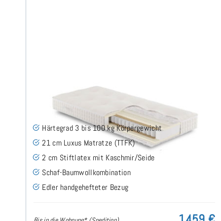
ARMIN H3 TTFK Matratze 80x200 cm -
Sonderanfertigung
(3)
Härtegrad 3 bis 100 kg Körpergewicht
21 cm Luxus Matratze (TTFK)
2 cm Stiftlatex mit Kaschmir/Seide
Schaf-Baumwollkombination
Edler handgehefteter Bezug
1.459 €
Bis in die Wohnung* (Spedition)