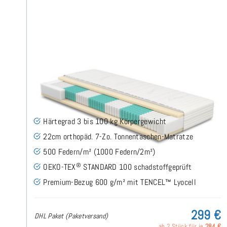
SERA H3 (TENCEL™ Lyocell) TTFK-Matratze 80x200
cm
(489)
Härtegrad 3 bis 100 kg Körpergewicht
22cm orthopäd. 7-Zo. Tonnentaschen-Matratze
500 Federn/m² (1000 Federn/2m²)
®
OEKO-TEX
STANDARD 100 schadstoffgeprüft
Premium-Bezug 600 g/m² mit TENCEL™ Lyocell
299 €
DHL Paket (Paketversand)
ab 2 Stück für je
284 €