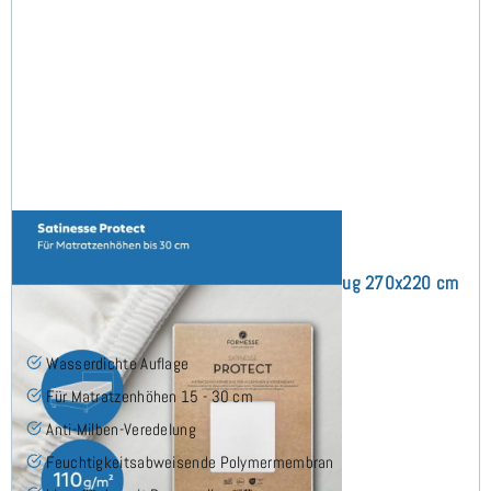
Satinesse Protect (bis 30 cm) Schonbezug 270x220 cm
(8)
Wasserdichte Auflage
Für Matratzenhöhen 15 - 30 cm
Anti-Milben-Veredelung
Feuchtigkeitsabweisende Polymermembran