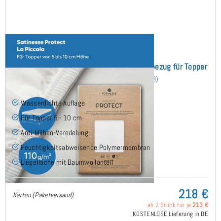
Satinesse Protect Wasserdichter Schonbezug für Topper
270x220 cm
(8)
Wasserdichte Auflage
Für Topper 5 - 10 cm
Anti-Milben-Veredelung
Feuchtigkeitsabweisende Polymermembran
Liegefläche mit Baumwollanteil
218 €
Karton (Paketversand)
ab 2 Stück für je
213 €
KOSTENLOSE Lieferung in DE