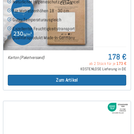
Natürlicher Hygieneschutz mit Tencel
Für Matratzenhöhen 18 - 30 cm
Guter Temperaturausgleich
Exzellenter Feuchtigkeitstransport
Qualitätsprodukt Made-In-Germany
178 €
Karton (Paketversand)
ab 2 Stück für je
173 €
KOSTENLOSE Lieferung in DE
Zum Artikel