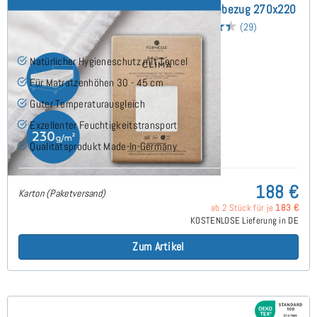
Bella Donna Clima Alto (bis 45cm) Schonbezug 270x220
cm - Sonderanfertigung
(29)
Natürlicher Hygieneschutz mit Tencel
Für Matratzenhöhen 30 - 45 cm
Guter Temperaturausgleich
Exzellenter Feuchtigkeitstransport
Qualitätsprodukt Made-In-Germany
188 €
Karton (Paketversand)
ab 2 Stück für je
183 €
KOSTENLOSE Lieferung in DE
Zum Artikel