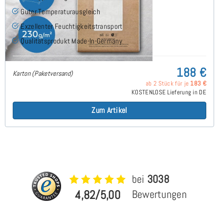
Guter Temperaturausgleich
Exzellenter Feuchtigkeitstransport
Qualitätsprodukt Made-In-Germany
188 €
Karton (Paketversand)
ab 2 Stück für je
183 €
KOSTENLOSE Lieferung in DE
Zum Artikel
bei
3038
4,82/5,00
Bewertungen