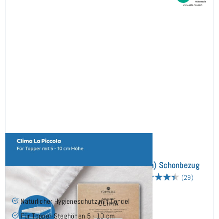
Bella Donna Clima La Piccola (bis 10cm) Schonbezug
270x220 cm - Sonderanfertigung
(29)
Natürlicher Hygieneschutz mit Tencel
Für Topper-Steghöhen 5 - 10 cm