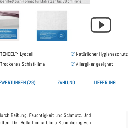
Spannbetttuch-Format für Matratzen bis 30 cm Höhe
TENCEL™ Lyocell
Natürlicher Hygieneschutz
Trockenes Schlafklima
Allergiker geeignet
EWERTUNGEN (29)
ZAHLUNG
LIEFERUNG
 durch Reibung, Feuchtigkeit und Schmutz. Und
halten. Der Bella Donna Clima Schonbezug von