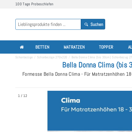
100 Tage Probeschlafen
Suchen
BETTEN
MATRATZEN
TOPPER
A
Schonbezüge
Schonbezüge 270x220
Bella Donna Clima (bis 30cm) Schonbezug 
Bella Donna Clima (bis
Formesse Bella Donna Clima - Für Matratzenhöhen 18
1
/
12