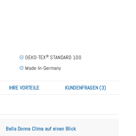
Bella Donna Clima - Der natürliche Hygiene
®
OEKO-TEX
STANDARD 100
Made-In-Germany
IHRE VORTEILE
KUNDENFRAGEN (3)
Bella Donna Clima auf einen Blick