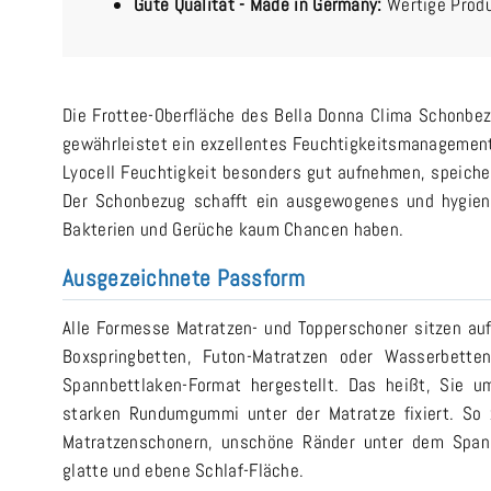
Gute Qualität - Made in Germany:
Wertige Produ
Die Frottee-Oberfläche des Bella Donna Clima Schonb
gewährleistet ein exzellentes Feuchtigkeitsmanagement.
Lyocell Feuchtigkeit besonders gut aufnehmen, speiche
Der Schonbezug schafft ein ausgewogenes und hygien
Bakterien und Gerüche kaum Chancen haben.
Ausgezeichnete Passform
Alle Formesse Matratzen- und Topperschoner sitzen auf 
Boxspringbetten, Futon-Matratzen oder Wasserbette
Spannbettlaken-Format hergestellt. Das heißt, Sie 
starken Rundumgummi unter der Matratze fixiert. So 
Matratzenschonern, unschöne Ränder unter dem Spann
glatte und ebene Schlaf-Fläche.