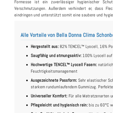
Formesse ist ein zuverlässiger hygienischer Schu
Verschmutzungen. Außerdem verhindert er, dass Flec
eindringen und unterstützt somit eine saubere und hyg
Alle Vorteile von Bella Donna Clima Schon
Hergestellt aus:
82% TENCEL™ Lyocell, 16% Pol
Saugfähig und atmungsaktiv:
100% Lyocell auf 
Hochwertige TENCEL™ Lyocell Fasern:
natürlic
Feuchtigkeitsmanagement
Ausgezeichnete Passform:
Sehr elastischer S
starkem rundumlaufendem Gummizug. Perfekter 
Universeller Komfort:
Für alle Matratzenarten 
Pflegeleicht und hygienisch rein:
bis zu 60°C 