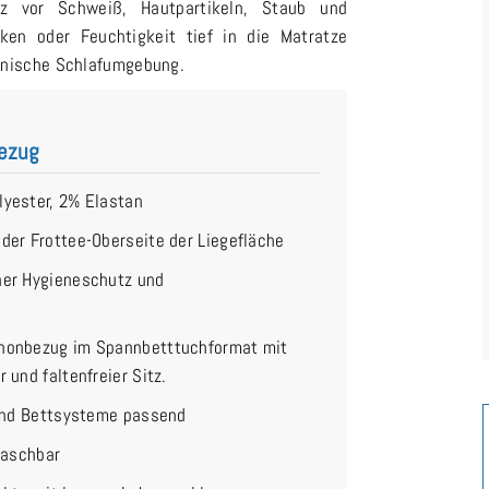
tz vor Schweiß, Hautpartikeln, Staub und
ken oder Feuchtigkeit tief in die Matratze
ienische Schlafumgebung.
bezug
yester, 2% Elastan
der Frottee-Oberseite der Liegefläche
her Hygieneschutz und
chonbezug im Spannbetttuchformat mit
und faltenfreier Sitz.
und Bettsysteme passend
waschbar