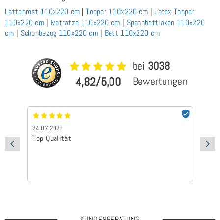
Lattenrost 110x220 cm
|
Topper 110x220 cm
|
Latex Topper
110x220 cm
|
Matratze 110x220 cm
|
Spannbettlaken 110x220
cm
|
Schonbezug 110x220 cm
|
Bett 110x220 cm
bei
3038
4,82/5,00
Bewertungen
24.07.2026
24
Top Qualität
Sc
KUNDENBERATUNG