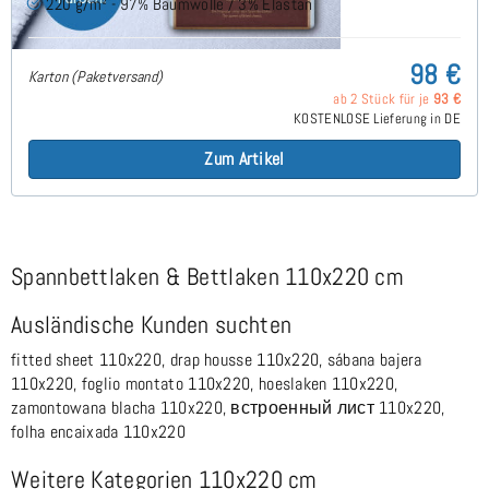
220 g/m² - 97% Baumwolle / 3% Elastan
98 €
Karton (Paketversand)
ab 2 Stück für je
93 €
KOSTENLOSE Lieferung in DE
Zum Artikel
Spannbettlaken & Bettlaken 110x220 cm
Ausländische Kunden suchten
fitted sheet 110x220, drap housse 110x220, sábana bajera
110x220, foglio montato 110x220, hoeslaken 110x220,
zamontowana blacha 110x220, встроенный лист 110x220,
folha encaixada 110x220
Weitere Kategorien 110x220 cm