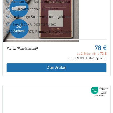
Premium Spannbettlaken für Matratzen
Für Matratzenhöhen 16 - 30 cm
Langfaserige Baumwolle, supergekämmt
Feine Haptik & dezenter Glanz
220 g/m² - 97% Baumwolle / 3% Elastan
78 €
Karton (Paketversand)
ab 2 Stück für je
73 €
KOSTENLOSE Lieferung in DE
Zum Artikel