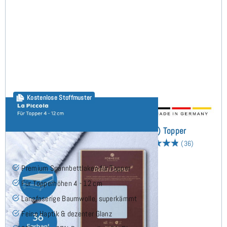
Kostenlose Stoffmuster
Bella Donna La Piccola (bis 12cm) Topper
Spannbettlaken 110x220 cm
(36)
Premium Spannbettlaken für Topper
Für Topperhöhen 4 - 12 cm
Langfaserige Baumwolle, superkämmt
Feine Haptik & dezenter Glanz