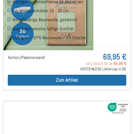
Wertiges Spannbettlaken für Matratzen
Für Matratzenhöhen 16 - 25 cm
Mittelfaserige Baumwolle, gekämmt
Angenehm weiche, luftige Qualität
160 g/m² - 97% Baumwolle / 3% Elastan
69,95 €
Karton (Paketversand)
ab 2 Stück für je
64,95 €
KOSTENLOSE Lieferung in DE
Zum Artikel