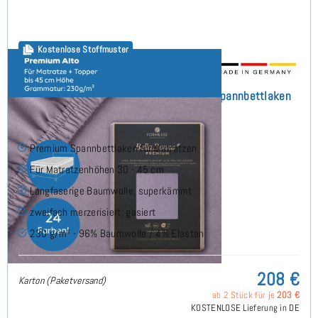
Kostenlose Stoffmuster
Bella Donna Premium Alto (bis 45cm) Spannbettlaken
195x220 cm
Premium Spannbettlaken für Matratzen
Für Matratzenhöhen 30 - 45 cm
Langfaserige Baumwolle, superkämmt
zweifach merzerisiert, gasiert
230 g/m² - 96% Baumwolle / 4% Elastan
208 €
Karton (Paketversand)
ab 2 Stück für je
203 €
KOSTENLOSE Lieferung in DE