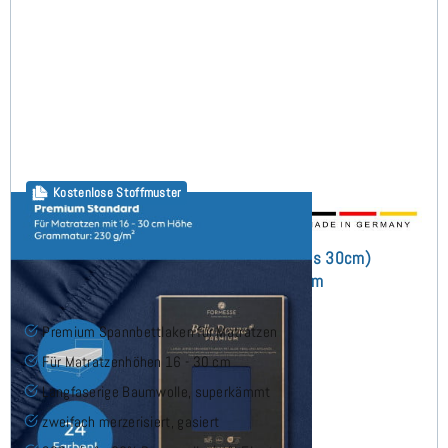
Kostenlose Stoffmuster
Bella Donna Premium Standard (bis 30cm)
Spannbettlaken 195x220 cm
Premium Spannbettlaken für Matratzen
Für Matratzenhöhen 16 - 30 cm
Langfaserige Baumwolle, superkämmt
zweifach merzerisiert, gasiert