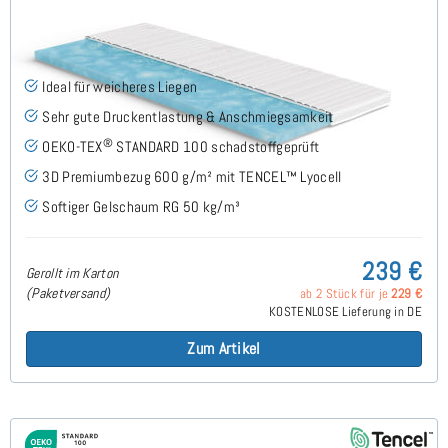
Gelschaum RG50 (TENCEL™ Lyocell 3D) 7cm Topper
70x180 cm
(167)
Ideal für weicheres Liegen
Sehr gute Druckentlastung & Anschmiegsamkeit
®
OEKO-TEX
STANDARD 100 schadstoffgeprüft
3D Premiumbezug 600 g/m² mit TENCEL™ Lyocell
Softiger Gelschaum RG 50 kg/m³
239 €
Gerollt im Karton
(Paketversand)
ab 2 Stück für je
229 €
KOSTENLOSE Lieferung in DE
Zum Artikel