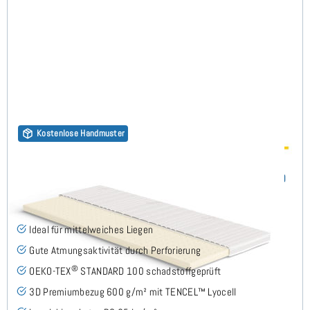
Kostenlose Handmuster
Latex RG65 (TENCEL™ Lyocell 3D) Topper 7cm 70x180
(178)
Ideal für mittelweiches Liegen
Gute Atmungsaktivität durch Perforierung
®
OEKO-TEX
STANDARD 100 schadstoffgeprüft
3D Premiumbezug 600 g/m² mit TENCEL™ Lyocell