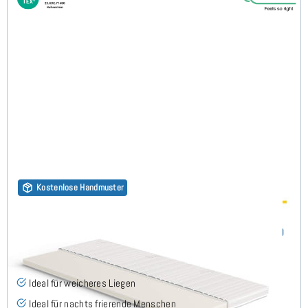
Kostenlose Handmuster
Visco RG50 (TENCEL™ Lyocell 3D) 7cm Topper 70x180
cm
(52)
Ideal für weicheres Liegen
Ideal für nachts frierende Menschen