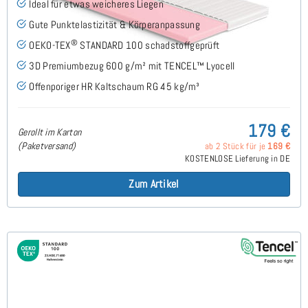
Ideal für etwas weicheres Liegen
Gute Punktelastizität & Körperanpassung
®
OEKO-TEX
STANDARD 100 schadstoffgeprüft
3D Premiumbezug 600 g/m² mit TENCEL™ Lyocell
Offenporiger HR Kaltschaum RG 45 kg/m³
179 €
Gerollt im Karton
(Paketversand)
ab 2 Stück für je
169 €
KOSTENLOSE Lieferung in DE
Zum Artikel