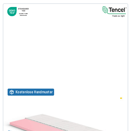
Kostenlose Handmuster
Kaltschaum HR45 (TENCEL™ Lyocell 3D) 7cm Topper
70x180 cm
(149)