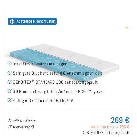
Kostenlose Handmuster
Gelschaum RG50 (TENCEL™ Lyocell 3D) 9cm Topper
70x180 cm
(33)
Ideal für viel weicheres Liegen
Sehr gute Druckentlastung & Anschmiegsamkeit
®
OEKO-TEX
STANDARD 100 schadstoffgeprüft
3D Premiumbezug 600 g/m² mit TENCEL™ Lyocell
Softiger Gelschaum RG 50 kg/m³
269 €
Gerollt im Karton
(Paketversand)
ab 2 Stück für je
259 €
KOSTENLOSE Lieferung in DE