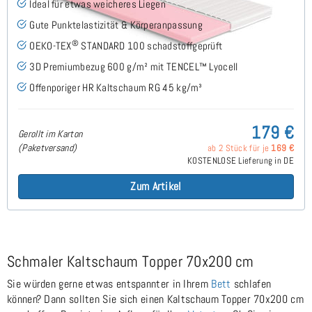
Ideal für etwas weicheres Liegen
Gute Punktelastizität & Körperanpassung
®
OEKO-TEX
STANDARD 100 schadstoffgeprüft
3D Premiumbezug 600 g/m² mit TENCEL™ Lyocell
Offenporiger HR Kaltschaum RG 45 kg/m³
179 €
Gerollt im Karton
(Paketversand)
ab 2 Stück für je
169 €
KOSTENLOSE Lieferung in DE
Zum Artikel
Schmaler Kaltschaum Topper 70x200 cm
Sie würden gerne etwas entspannter in Ihrem
Bett
schlafen
können? Dann sollten Sie sich einen Kaltschaum Topper 70x200 cm