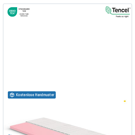
Kostenlose Handmuster
Kaltschaum HR45 (TENCEL™ Lyocell 3D) 7cm Topper
70x200 cm
(149)