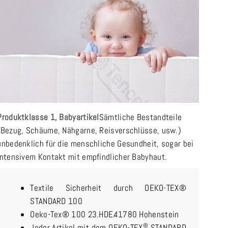
Produktklasse 1, Babyartikel
Sämtliche Bestandteile
(Bezug, Schäume, Nähgarne, Reisverschlüsse, usw.)
unbedenklich für die menschliche Gesundheit, sogar bei
intensivem Kontakt mit empfindlicher Babyhaut.
Textile Sicherheit durch OEKO-TEX®
STANDARD 100
Oeko-Tex® 100 23.HDE.41780 Hohenstein
®
Jeder Artikel mit dem OEKO-TEX
STANDARD