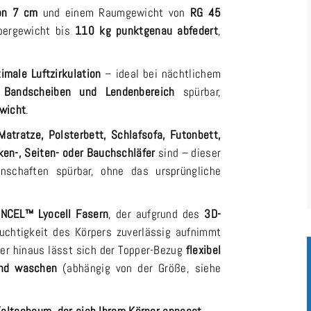
on 7 cm
und einem Raumgewicht von
RG 45
rpergewicht bis
110 kg punktgenau abfedert
,
imale Luftzirkulation
– ideal bei nächtlichem
 Bandscheiben und Lendenbereich
spürbar,
wicht
.
Matratze, Polsterbett, Schlafsofa, Futonbett,
en-, Seiten- oder Bauchschläfer
sind – dieser
enschaften spürbar, ohne das ursprüngliche
NCEL™ Lyocell Fasern
, der aufgrund des
3D-
chtigkeit des Körpers zuverlässig aufnimmt
über hinaus lässt sich der Topper-Bezug
flexibel
und waschen
(abhängig von der Größe, siehe
Kaltschaum, der sich Ihrem Körper anpasst.