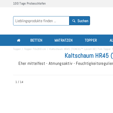
100 Tage Probeschlafen
Suchen
BETTEN
MATRATZEN
TOPPER
A
Topper
Topper 70x200 cm
Kaltschaum HR45 (TENCEL™ Lyocell 3D) 7cm Topper
Kaltschaum HR45 (
Eher mittelfest - Atmungsaktiv - Feuchtigkeitsregul
1
/
14