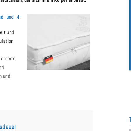
nd und 4-
eit und
ulation
terseite
nd
en und
nsdauer