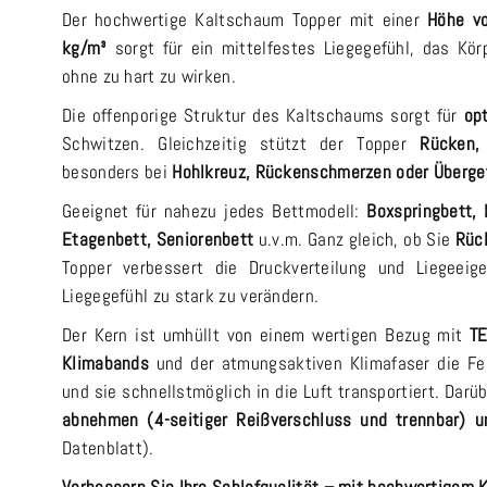
Der hochwertige Kaltschaum Topper mit einer
Höhe v
kg/m³
sorgt für ein mittelfestes Liegegefühl, das Kö
ohne zu hart zu wirken.
Die offenporige Struktur des Kaltschaums sorgt für
opt
Schwitzen. Gleichzeitig stützt der Topper
Rücken,
besonders bei
Hohlkreuz, Rückenschmerzen oder Überge
Geeignet für nahezu jedes Bettmodell:
Boxspringbett, 
Etagenbett, Seniorenbett
u.v.m. Ganz gleich, ob Sie
Rück
Topper verbessert die Druckverteilung und Liegeeig
Liegegefühl zu stark zu verändern.
Der Kern ist umhüllt von einem wertigen Bezug mit
TE
Klimabands
und der atmungsaktiven Klimafaser die Feu
und sie schnellstmöglich in die Luft transportiert. Dar
abnehmen (4-seitiger Reißverschluss und trennbar) 
Datenblatt).
Verbessern Sie Ihre Schlafqualität – mit hochwertigem 