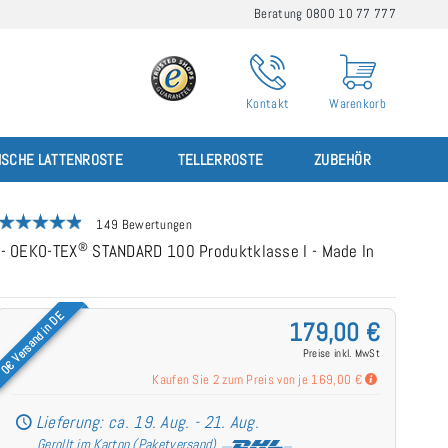
Beratung 0800 10 77 777
Kontakt
Warenkorb
ISCHE LATTENROSTE
TELLERROSTE
ZUBEHÖR
149 Bewertungen
®
 - OEKO-TEX
STANDARD 100 Produktklasse I - Made In
0€ Versand in DE
179,00 €
Preise inkl. MwSt
Kaufen Sie 2 zum Preis von je
169,00 €
Lieferung: ca. 19. Aug. - 21. Aug.
Gerollt im Karton (Paketversand)