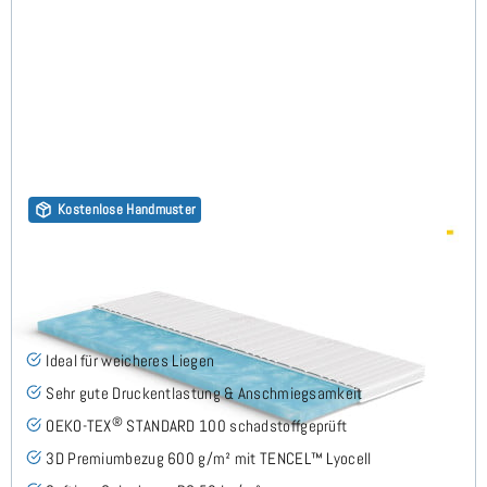
Kostenlose Handmuster
Gelschaum RG50 (TENCEL™ Lyocell 3D) 7cm Topper
85x190 cm - Sonderanfertigung
(167)
Ideal für weicheres Liegen
Sehr gute Druckentlastung & Anschmiegsamkeit
®
OEKO-TEX
STANDARD 100 schadstoffgeprüft
3D Premiumbezug 600 g/m² mit TENCEL™ Lyocell