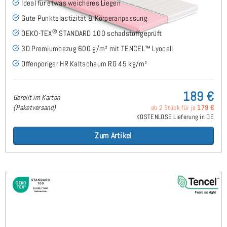
Ideal für etwas weicheres Liegen
Gute Punktelastizität & Körperanpassung
®
OEKO-TEX
STANDARD 100 schadstoffgeprüft
3D Premiumbezug 600 g/m² mit TENCEL™ Lyocell
Offenporiger HR Kaltschaum RG 45 kg/m³
189 €
Gerollt im Karton
(Paketversand)
ab 2 Stück für je
179 €
KOSTENLOSE Lieferung in DE
Zum Artikel