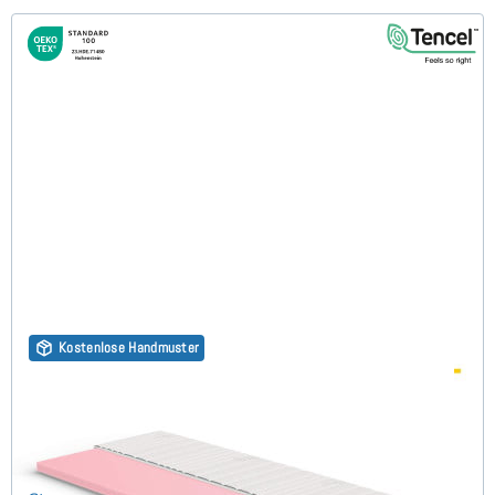
Kostenlose Handmuster
Kaltschaum HR45 (TENCEL™ Lyocell 3D) 7cm Topper
85x190 cm - Sonderanfertigung
(149)