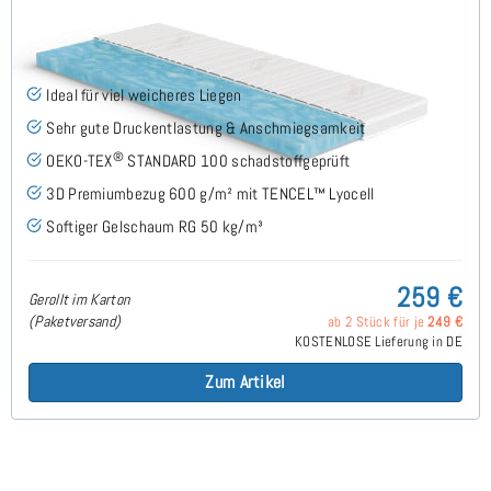
Gelschaum RG50 (TENCEL™ Lyocell 3D) 9cm Topper
85x190 cm - Sonderanfertigung
(33)
Ideal für viel weicheres Liegen
Sehr gute Druckentlastung & Anschmiegsamkeit
®
OEKO-TEX
STANDARD 100 schadstoffgeprüft
3D Premiumbezug 600 g/m² mit TENCEL™ Lyocell
Softiger Gelschaum RG 50 kg/m³
259 €
Gerollt im Karton
(Paketversand)
ab 2 Stück für je
249 €
KOSTENLOSE Lieferung in DE
Zum Artikel