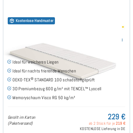
Kostenlose Handmuster
Visco RG50 (TENCEL™ Lyocell 3D) 7cm Topper 85x190
cm - Sonderanfertigung
(52)
Ideal für weicheres Liegen
Ideal für nachts frierende Menschen
®
OEKO-TEX
STANDARD 100 schadstoffgeprüft
3D Premiumbezug 600 g/m² mit TENCEL™ Lyocell
Memoryschaum Visco RG 50 kg/m³
229 €
Gerollt im Karton
(Paketversand)
ab 2 Stück für je
219 €
KOSTENLOSE Lieferung in DE