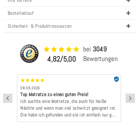
Ihre Vorteile
Bestellablauf
Sicherheit- & Produktressourcen
bei
3049
4,82/5,00
Bewertungen
08.08.2026
07
Top Matratze zu einen guten Preis!
Sc
Ich suchte eine Matratze, die auch für heiße
ha
Nächte und wenn man viel schwitzt geeignet ist.
zu
Die habe ich gefunden und sie ist einfach nur gut
👍🏻😃Dass die Lieferzeit länger ist, ist kein
Problem gewesen. Bin sehr zufrieden!