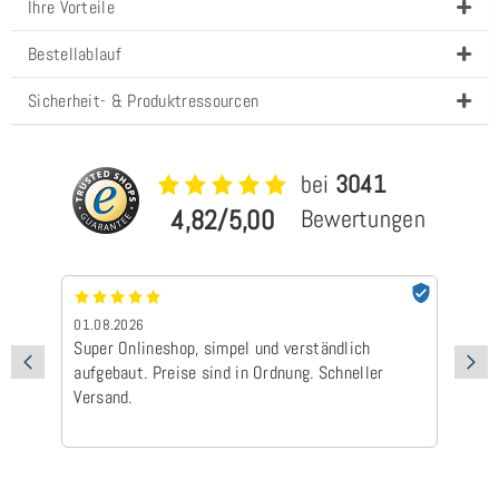
Ihre Vorteile
Bestellablauf
Sicherheit- & Produktressourcen
bei
3041
4,82/5,00
Bewertungen
01.08.2026
24
Super Onlineshop, simpel und verständlich
Be
aufgebaut. Preise sind in Ordnung. Schneller
Ad
Versand.
Ic
Ge
is