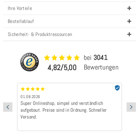
Ihre Vorteile
Bestellablauf
Sicherheit- & Produktressourcen
bei
3041
4,82/5,00
Bewertungen
01.08.2026
24
Super Onlineshop, simpel und verständlich
Be
aufgebaut. Preise sind in Ordnung. Schneller
Ad
Versand.
Ic
Ge
is