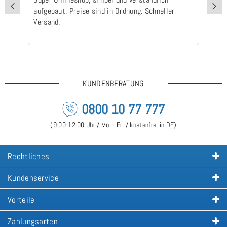
aufgebaut. Preise sind in Ordnung. Schneller
Ad
Versand.
Ic
Ge
is
KUNDENBERATUNG
0800 10 77 777
(9:00-12:00 Uhr / Mo. - Fr. / kostenfrei in DE)
Rechtliches
Kundenservice
Vorteile
Zahlungsarten