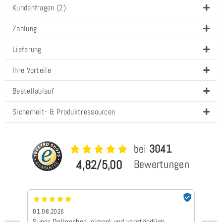
Kundenfragen (2)
Zahlung
Lieferung
Ihre Vorteile
Bestellablauf
Sicherheit- & Produktressourcen
bei
3041
4,82/5,00
Bewertungen
01.08.2026
24
Super Onlineshop, simpel und verständlich
Be