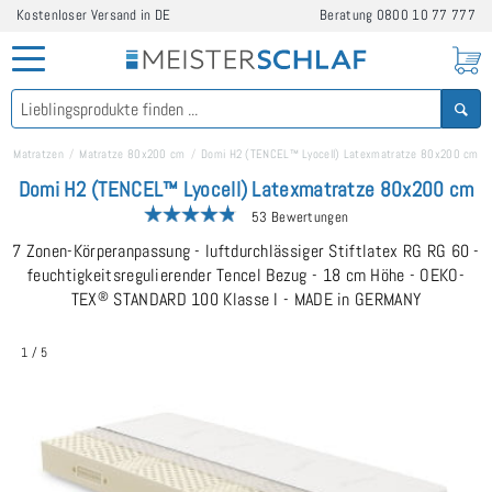
Kostenloser Versand in DE
Beratung
0800 10 77 777
Matratzen
Matratze 80x200 cm
Domi H2 (TENCEL™ Lyocell) Latexmatratze 80x200 cm
Domi H2 (TENCEL™ Lyocell) Latexmatratze 80x200 cm
53 Bewertungen
7 Zonen-Körperanpassung - luftdurchlässiger Stiftlatex RG RG 60 -
feuchtigkeitsregulierender Tencel Bezug - 18 cm Höhe - OEKO-
TEX
®
STANDARD 100 Klasse I - MADE in GERMANY
1
/
5