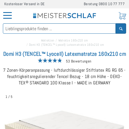
Kostenloser Versand in DE
Beratung
0800 10 77 777
Matratzen
Matratze 160x210 cm
Domi H3 (TENCEL™ Lyocell) Latexmatratze 160x210 cm
Domi H3 (TENCEL™ Lyocell) Latexmatratze 160x210 cm
53 Bewertungen
7 Zonen-Körperanpassung - luftdurchlässiger Stiftlatex RG RG 65 -
feuchtigkeitsregulierender Tencel Bezug - 18 cm Höhe - OEKO-
TEX
®
STANDARD 100 Klasse I - MADE in GERMANY
1
/
5