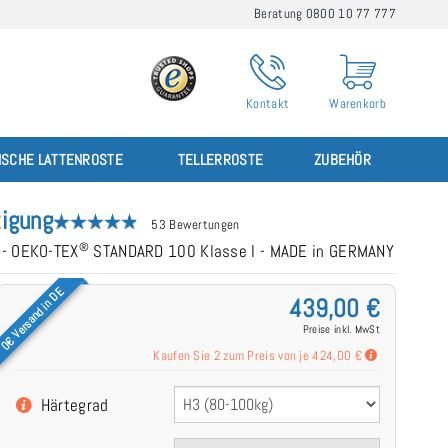
Beratung 0800 10 77 777
Kontakt
Warenkorb
ISCHE LATTENROSTE
TELLERROSTE
ZUBEHÖR
igung
53 Bewertungen
®
e - OEKO-TEX
STANDARD 100 Klasse I - MADE in GERMANY
0€ Versand in DE
439,00 €
Preise inkl. MwSt
Kaufen Sie 2 zum Preis von je
424,00 €
Härtegrad