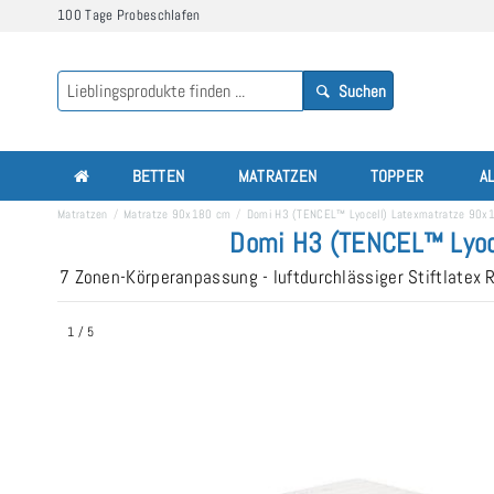
100 Tage Probeschlafen
Suchen
BETTEN
MATRATZEN
TOPPER
A
Matratzen
Matratze 90x180 cm
Domi H3 (TENCEL™ Lyocell) Latexmatratze 90x
Domi H3 (TENCEL™ Lyoce
7 Zonen-Körperanpassung - luftdurchlässiger Stiftlatex 
1
/
5