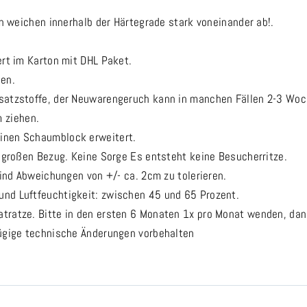
en weichen innerhalb der Härtegrade stark voneinander ab!.
ert im Karton mit DHL Paket.
hen.
usatzstoffe, der Neuwarengeruch kann in manchen Fällen 2-3 Wo
 ziehen.
inen Schaumblock erweitert.
m großen Bezug. Keine Sorge Es entsteht keine Besucherritze.
sind Abweichungen von +/- ca. 2cm zu tolerieren.
nd Luftfeuchtigkeit: zwischen 45 und 65 Prozent.
tratze. Bitte in den ersten 6 Monaten 1x pro Monat wenden, dan
fügige technische Änderungen vorbehalten