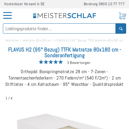
Kostenloser Versand in DE
Beratung
0800 10 77 777
Matratzen
Matratze 80x180 cm
FLAVUS H2 (95° Bezug) TTFK Matratze 80x180 cm
FLAVUS H2 (95° Bezug) TTFK Matratze 80x180 cm -
Sonderanfertigung
3 Bewertungen
Orthopäd. Boxspringmatratze 28 cm - 7-Zonen -
Tonnentaschenfederkern - 270 Federn/m² (540 F./2m²) - 2 cm
Stiftlatex - 4 cm Kaltschaum - 95° Waschbar - Qualitätsprodukt
1
/
4