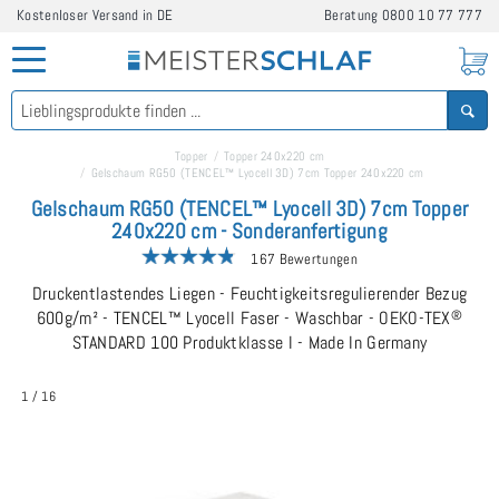
Kostenloser Versand in DE
Beratung
0800 10 77 777
Topper
Topper 240x220 cm
Gelschaum RG50 (TENCEL™ Lyocell 3D) 7cm Topper 240x220 cm
Gelschaum RG50 (TENCEL™ Lyocell 3D) 7cm Topper
240x220 cm - Sonderanfertigung
167 Bewertungen
Druckentlastendes Liegen - Feuchtigkeitsregulierender Bezug
600g/m² - TENCEL™ Lyocell Faser - Waschbar - OEKO-TEX
®
STANDARD 100 Produktklasse I - Made In Germany
1
/
16