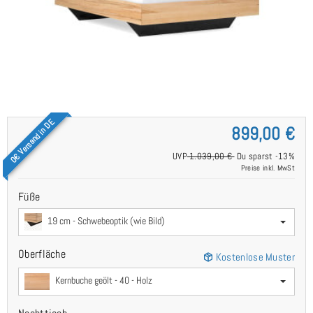
0€ Versand in DE
899,00 €
UVP
1.039,00 €
Du sparst -13%
Preise inkl. MwSt
Füße
19 cm - Schwebeoptik (wie Bild)
Oberfläche
Kostenlose Muster
Kernbuche geölt - 40 - Holz