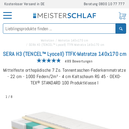
Kostenloser Versand in DE
Beratung
0800 10 77 777
Matratzen
Matratze 140x170 cm
SERA H3 (TENCEL™ Lyocell) TTFK-Matratze 140x170 cm
SERA H3 (TENCEL™ Lyocell) TTFK-Matratze 140x170 cm
489 Bewertungen
Mittelfeste orthopädische 7 Zo. Tonnentaschen-Federkernmatratze
- 22 cm - 1000 Federn/2m² - 4 cm Kaltschaum RG 45 - OEKO-
TEX
®
STANDARD 100 Produktklasse I
1
/
8