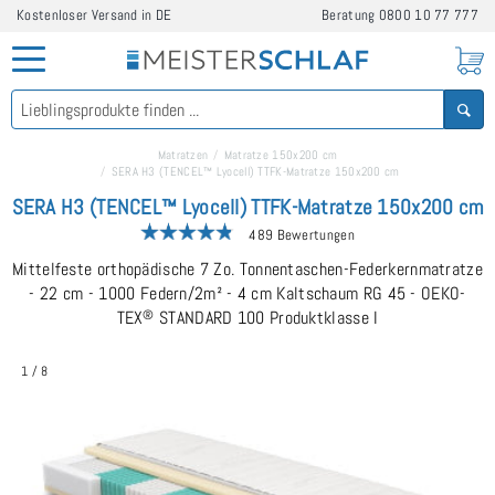
Kostenloser Versand in DE
Beratung
0800 10 77 777
Matratzen
Matratze 150x200 cm
SERA H3 (TENCEL™ Lyocell) TTFK-Matratze 150x200 cm
SERA H3 (TENCEL™ Lyocell) TTFK-Matratze 150x200 cm
489 Bewertungen
Mittelfeste orthopädische 7 Zo. Tonnentaschen-Federkernmatratze
- 22 cm - 1000 Federn/2m² - 4 cm Kaltschaum RG 45 - OEKO-
TEX
®
STANDARD 100 Produktklasse I
1
/
8