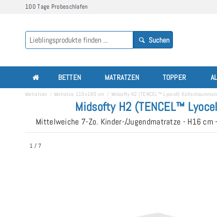
100 Tage Probeschlafen
Suchen
BETTEN
MATRATZEN
TOPPER
A
Matratzen
Matratze 110x190 cm
Midsofty H2 (TENCEL™ Lyocell) Kaltschaumma
Midsofty H2 (TENCEL™ Lyocel
Mittelweiche 7-Zo. Kinder-/Jugendmatratze - H16 cm 
1
/
7