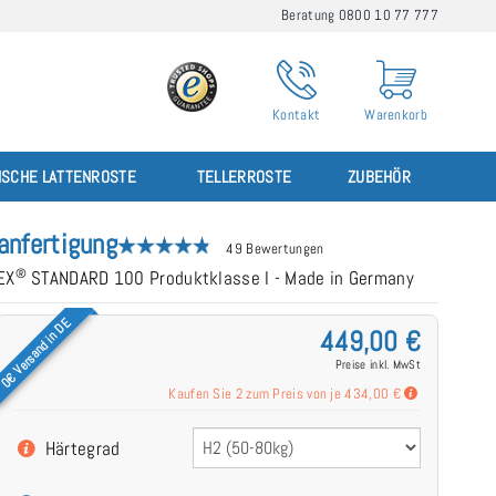
Beratung 0800 10 77 777
Kontakt
Warenkorb
ISCHE LATTENROSTE
TELLERROSTE
ZUBEHÖR
nfertigung
49 Bewertungen
®
EX
STANDARD 100 Produktklasse I - Made in Germany
0€ Versand in DE
449,00 €
Preise inkl. MwSt
Kaufen Sie 2 zum Preis von je
434,00 €
Härtegrad