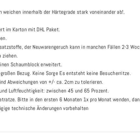
en weichen innerhalb der Härtegrade stark voneinander ab!.
ert im Karton mit DHL Paket.
hen.
usatzstoffe, der Neuwarengeruch kann in manchen Fällen 2-3 Wo
 ziehen.
inen Schaumblock erweitert.
m großen Bezug. Keine Sorge Es entsteht keine Besucherritze.
sind Abweichungen von +/- ca. 2cm zu tolerieren.
nd Luftfeuchtigkeit: zwischen 45 und 65 Prozent.
tratze. Bitte in den ersten 6 Monaten 1x pro Monat wenden, dan
fügige technische Änderungen vorbehalten