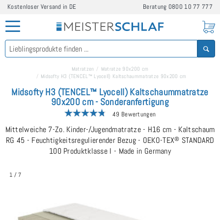
Kostenloser Versand in DE
Beratung
0800 10 77 777
Matratzen
Matratze 90x200 cm
Midsofty H3 (TENCEL™ Lyocell) Kaltschaummatratze 90x200 cm
Midsofty H3 (TENCEL™ Lyocell) Kaltschaummatratze
90x200 cm - Sonderanfertigung
49 Bewertungen
Mittelweiche 7-Zo. Kinder-/Jugendmatratze - H16 cm - Kaltschaum
RG 45 - Feuchtigkeitsregulierender Bezug - OEKO-TEX
®
STANDARD
100 Produktklasse I - Made in Germany
1
/
7