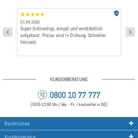
01.08.2026
24
Super Onlineshop, simpel und verständlich
Be
aufgebaut. Preise sind in Ordnung. Schneller
Ad
Versand.
Ic
Ge
is
KUNDENBERATUNG
0800 10 77 777
(9:00-12:00 Uhr / Mo. - Fr. / kostenfrei in DE)
Rechtliches
Kundenservice