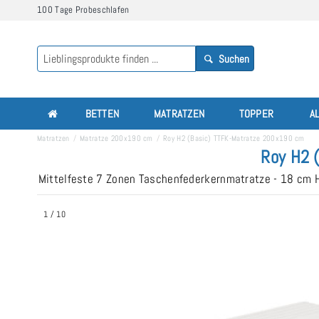
100 Tage Probeschlafen
Suchen
BETTEN
MATRATZEN
TOPPER
A
Matratzen
Matratze 200x190 cm
Roy H2 (Basic) TTFK-Matratze 200x190 cm
Roy H2 
Mittelfeste 7 Zonen Taschenfederkernmatratze - 18 cm
1
/
10