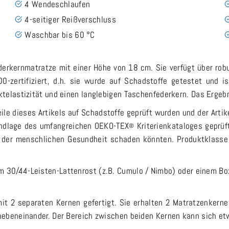
4 Wendeschlaufen
4-seitiger Reißverschluss
Waschbar bis 60 °C
ederkernmatratze mit einer Höhe von 18 cm. Sie verfügt über r
0-zertifiziert, d.h. sie wurde auf Schadstoffe getestet und 
telastizität und einen langlebigen Taschenfederkern. Das Ergebn
ile dieses Artikels auf Schadstoffe geprüft wurden und der Artik
undlage des umfangreichen OEKO-TEX
Kriterienkataloges geprüf
®
ie der menschlichen Gesundheit schaden könnten. Produktklasse
em 30/44-Leisten-Lattenrost (z.B. Cumulo / Nimbo) oder einem Bo
mit 2 separaten Kernen gefertigt. Sie erhalten 2 Matratzenker
nebeneinander. Der Bereich zwischen beiden Kernen kann sich et