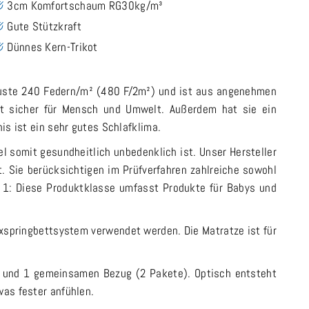
3cm Komfortschaum RG30kg/m³
Gute Stützkraft
Dünnes Kern-Trikot
obuste 240 Federn/m² (480 F/2m²) und ist aus angenehmen
ist sicher für Mensch und Umwelt. Außerdem hat sie ein
is ist ein sehr gutes Schlafklima.
el somit gesundheitlich unbedenklich ist. Unser Hersteller
t. Sie berücksichtigen im Prüfverfahren zahlreiche sowohl
 1: Diese Produktklasse umfasst Produkte für Babys und
xspringbettsystem verwendet werden. Die Matratze ist für
ne und 1 gemeinsamen Bezug (2 Pakete). Optisch entsteht
was fester anfühlen.