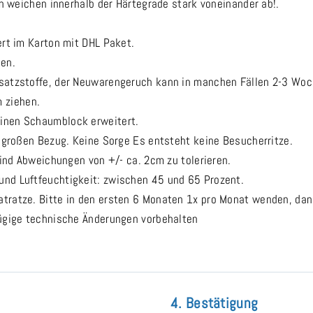
en weichen innerhalb der Härtegrade stark voneinander ab!.
ert im Karton mit DHL Paket.
hen.
usatzstoffe, der Neuwarengeruch kann in manchen Fällen 2-3 Wo
 ziehen.
inen Schaumblock erweitert.
m großen Bezug. Keine Sorge Es entsteht keine Besucherritze.
sind Abweichungen von +/- ca. 2cm zu tolerieren.
nd Luftfeuchtigkeit: zwischen 45 und 65 Prozent.
tratze. Bitte in den ersten 6 Monaten 1x pro Monat wenden, dan
fügige technische Änderungen vorbehalten
4. Bestätigung