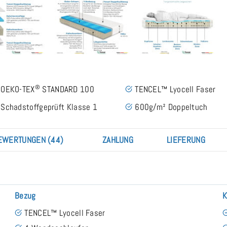
®
OEKO-TEX
STANDARD 100
TENCEL™ Lyocell Faser
Schadstoffgeprüft Klasse 1
600g/m² Doppeltuch
EWERTUNGEN (44)
ZAHLUNG
LIEFERUNG
Bezug
K
TENCEL™ Lyocell Faser