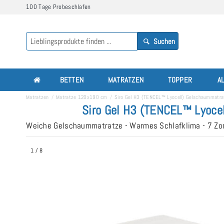
100 Tage Probeschlafen
Suchen
BETTEN
MATRATZEN
TOPPER
A
Matratzen
Matratze 120x190 cm
Siro Gel H3 (TENCEL™ Lyocell) Gelschaummat
Siro Gel H3 (TENCEL™ Lyoce
Weiche Gelschaummatratze - Warmes Schlafklima - 7 Zon
1
/
8