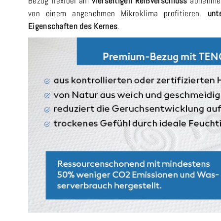
Bezug flexibel am
vierseitigen Reißverschluss
abnehmen
von einem angenehmen Mikroklima profitieren,
unt
Eigenschaften des Kernes
.