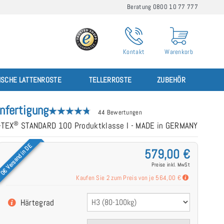
Beratung 0800 10 77 777
Kontakt
Warenkorb
ISCHE LATTENROSTE
TELLERROSTE
ZUBEHÖR
nfertigung
44 Bewertungen
®
-TEX
STANDARD 100 Produktklasse I - MADE in GERMANY
0€ Versand in DE
579,00 €
Preise inkl. MwSt
Kaufen Sie 2 zum Preis von je
564,00 €
Härtegrad