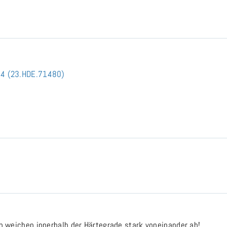
x 4 (23.HDE.71480)
en weichen innerhalb der Härtegrade stark voneinander ab!.