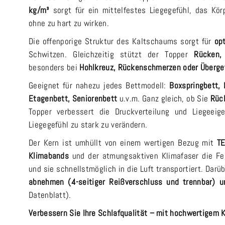
kg/m³
sorgt für ein mittelfestes Liegegefühl, das Kö
ohne zu hart zu wirken.
Die offenporige Struktur des Kaltschaums sorgt für
opt
Schwitzen. Gleichzeitig stützt der Topper
Rücken,
besonders bei
Hohlkreuz, Rückenschmerzen oder Überge
Geeignet für nahezu jedes Bettmodell:
Boxspringbett, 
Etagenbett, Seniorenbett
u.v.m. Ganz gleich, ob Sie
Rück
Topper verbessert die Druckverteilung und Liegeeig
Liegegefühl zu stark zu verändern.
Der Kern ist umhüllt von einem wertigen Bezug mit
TE
Klimabands
und der atmungsaktiven Klimafaser die Feu
und sie schnellstmöglich in die Luft transportiert. Dar
abnehmen (4-seitiger Reißverschluss und trennbar) 
Datenblatt).
Verbessern Sie Ihre Schlafqualität – mit hochwertigem 