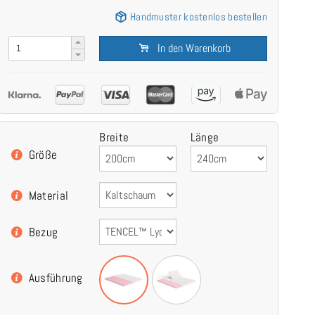
Handmuster kostenlos bestellen
In den Warenkorb
Breite
Länge
Größe
Material
Bezug
Ausführung
Kaltschaum Topper Matratzenauflage 