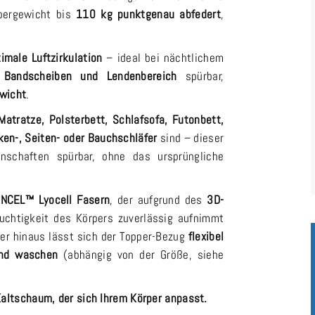
rpergewicht bis
110 kg punktgenau abfedert
,
imale Luftzirkulation
– ideal bei nächtlichem
 Bandscheiben und Lendenbereich
spürbar,
wicht
.
Matratze, Polsterbett, Schlafsofa, Futonbett,
en-, Seiten- oder Bauchschläfer
sind – dieser
enschaften spürbar, ohne das ursprüngliche
NCEL™ Lyocell Fasern
, der aufgrund des
3D-
chtigkeit des Körpers zuverlässig aufnimmt
über hinaus lässt sich der Topper-Bezug
flexibel
und waschen
(abhängig von der Größe, siehe
Kaltschaum, der sich Ihrem Körper anpasst.