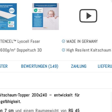
TENCEL™ Lyocell Faser
MADE IN GERMANY
600g/m² Doppeltuch 3D
High Resilent Kaltschaum
STER
BEWERTUNGEN (149)
ZAHLUNG
LIEFER
ltschaum-Topper 200x240 – entwickelt für
gsfähigkeit.
on 7 cm
und einem Raumgewicht von
RG 45