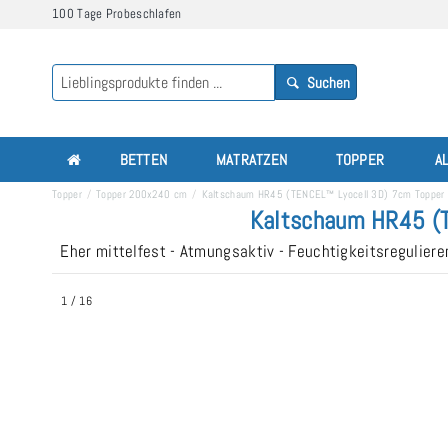
100 Tage Probeschlafen
Suchen
BETTEN
MATRATZEN
TOPPER
A
Topper
Topper 200x240 cm
Kaltschaum HR45 (TENCEL™ Lyocell 3D) 7cm Toppe
Kaltschaum HR45 (
Eher mittelfest - Atmungsaktiv - Feuchtigkeitsregulie
1
/
16