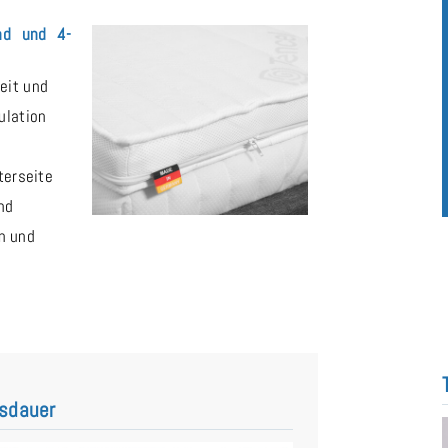
nd und 4-
eit und
ulation
terseite
nd
en und
nsdauer