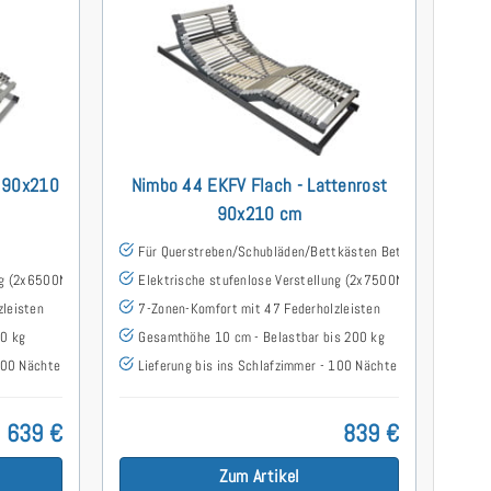
t 90x210
Nimbo 44 EKFV Flach - Lattenrost
90x210 cm
Für Querstreben/Schubläden/Bettkästen Betten
ng (2x6500N)
Elektrische stufenlose Verstellung (2x7500N)
zleisten
7-Zonen-Komfort mit 47 Federholzleisten
00 kg
Gesamthöhe 10 cm - Belastbar bis 200 kg
 100 Nächte testen
Lieferung bis ins Schlafzimmer - 100 Nächte testen
639 €
839 €
Zum Artikel