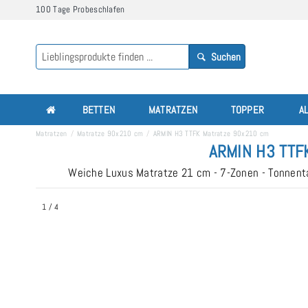
100 Tage Probeschlafen
Suchen
BETTEN
MATRATZEN
TOPPER
A
Matratzen
Matratze 90x210 cm
ARMIN H3 TTFK Matratze 90x210 cm
ARMIN H3 TTFK
Weiche Luxus Matratze 21 cm - 7-Zonen - Tonnenta
1
/
4