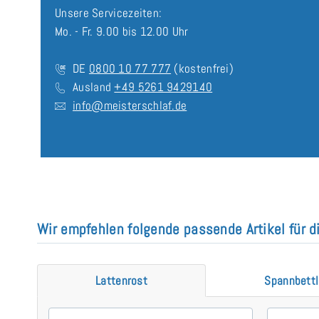
Unsere Servicezeiten:
Mo. - Fr. 9.00 bis 12.00 Uhr
DE
0800 10 77 777
(kostenfrei)
Ausland
+49 5261 9429140
info@meisterschlaf.de
Wir empfehlen folgende passende Artikel für 
Lattenrost
Spannbett