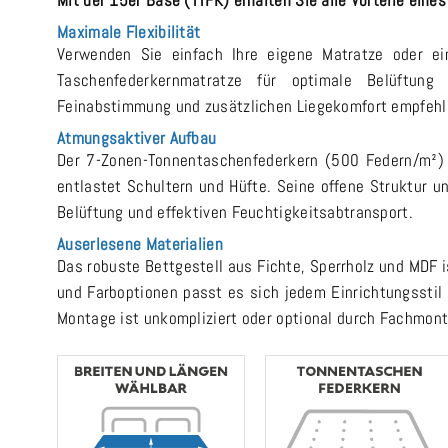
Mit der 15er Base (TTFK) erhalten Sie alle Vorteile ein
Maximale Flexibilität
Verwenden Sie einfach Ihre eigene Matratze oder e
Taschenfederkernmatratze für optimale Belüftung 
Feinabstimmung und zusätzlichen Liegekomfort empfehle
Atmungsaktiver Aufbau
Der 7-Zonen-Tonnentaschenfederkern (500 Federn/m²)
entlastet Schultern und Hüfte. Seine offene Struktur u
Belüftung und effektiven Feuchtigkeitsabtransport.
Auserlesene Materialien
Das robuste Bettgestell aus Fichte, Sperrholz und MDF is
und Farboptionen passt es sich jedem Einrichtungsstil a
Montage ist unkompliziert oder optional durch Fachmont