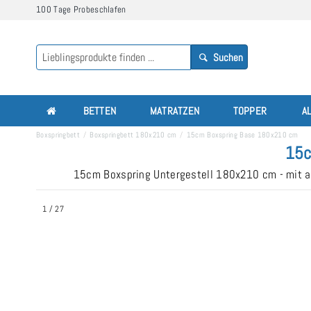
100 Tage Probeschlafen
Suchen
BETTEN
MATRATZEN
TOPPER
A
Boxspringbett
Boxspringbett 180x210 cm
15cm Boxspring Base 180x210 cm
15c
15cm Boxspring Untergestell 180x210 cm - mit a
1
/
27