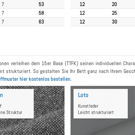
7
53
12
20
7
58
12
25
7
63
12
30
nen verleihen dem 15er Base (TTFK) seinen individuellen Char
nt strukturiert. So gestalten Sie Ihr Bett ganz nach Ihrem Ge
ffmuster hier kostenlos bestellen.
un
Loto
f
Kunstleder
ine Struktur
Leicht strukturiert