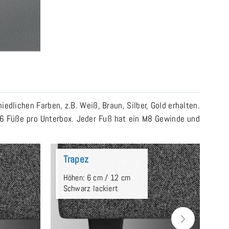
lichen Farben, z.B. Weiß, Braun, Silber, Gold erhalten.
n 6 Füße pro Unterbox. Jeder Fuß hat ein M8 Gewinde und
Trapez
C
Höhen: 6 cm / 12 cm
H
Schwarz lackiert
S