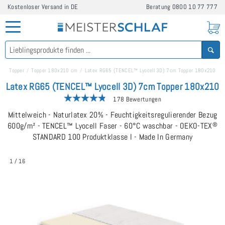
Kostenloser Versand in DE
Beratung
0800 10 77 777
Topper
Topper 180x210 cm
Latex RG65 (TENCEL™ Lyocell 3D) 7cm Topper 180x210
Latex RG65 (TENCEL™ Lyocell 3D) 7cm Topper 180x210
178 Bewertungen
Mittelweich - Naturlatex 20% - Feuchtigkeitsregulierender Bezug
600g/m² - TENCEL™ Lyocell Faser - 60°C waschbar - OEKO-TEX
®
STANDARD 100 Produktklasse I - Made In Germany
1
/
16