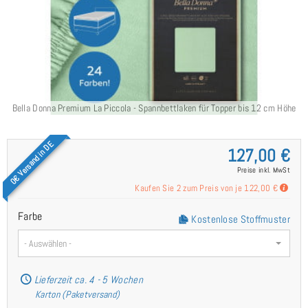
Bella Donna Premium La Piccola - Spannbettlaken für Topper bis 12 cm Höhe
B
0€ Versand in DE
127,00 €
Preise inkl. MwSt
Kaufen Sie 2 zum Preis von je
122,00 €
Farbe
Kostenlose Stoffmuster
- Auswählen -
Lieferzeit ca. 4 - 5 Wochen
Karton (Paketversand)