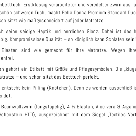
etttuch. Erstklassig verarbeiteter und veredelter Zwirn aus la
s schön schweren Tuch, macht Bella Donna Premium Standard Du
en sitzt wie maßgeschneidert auf jeder Matratze
ch seine seidige Haptik und herrlichen Glanz. Dabei ist das 
lebig. Kompromisslose Qualität – so königlich kann Schlafen sein!
 Elastan sind wie gemacht für Ihre Matratze. Wegen ihr
enfrei.
n gehört ein Etikett mit Größe und Pflegesymbolen. Die „klug
atratze – und schon sitzt das Betttuch perfekt.
entsteht kein Pilling (Knötchen). Denn es werden ausschließli
endet.
Baumwollzwirn (langstapelig), 4 % Elastan, Aloe vera & Arganöl
enstein HTTI), ausgezeichnet mit dem Siegel „Textiles Ver