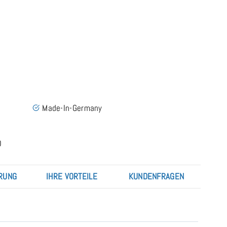
Bella Donna Premium Standard DUO 1 - Spannbettlaken aus 230 g/
Made-In-Germany
0
RUNG
IHRE VORTEILE
KUNDENFRAGEN