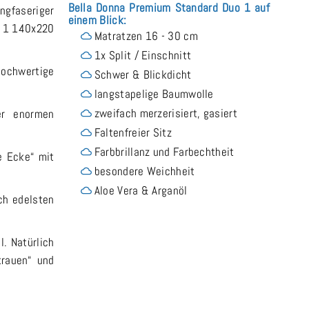
Bella Donna Premium Standard Duo 1 auf
ngfaseriger
einem Blick:
o 1 140x220
Matratzen 16 - 30 cm
1x Split / Einschnitt
hochwertige
Schwer & Blickdicht
langstapelige Baumwolle
zweifach merzerisiert, gasiert
er enormen
Faltenfreier Sitz
Farbbrillanz und Farbechtheit
e Ecke“ mit
besondere Weichheit
Aloe Vera & Arganöl
ch edelsten
. Natürlich
trauen“ und