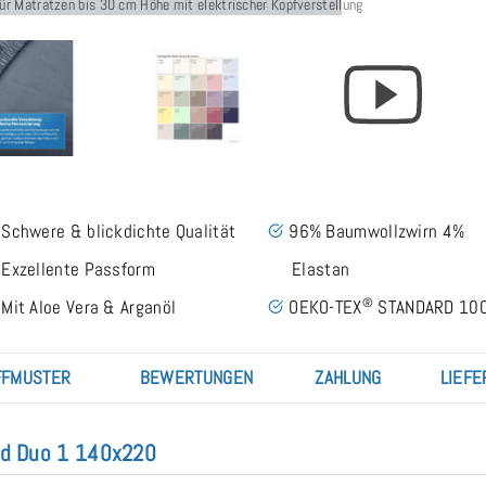
r Matratzen bis 30 cm Höhe mit elektrischer Kopfverstellung
Schwere & blickdichte Qualität
96% Baumwollzwirn 4%
Exzellente Passform
Elastan
®
Mit Aloe Vera & Arganöl
OEKO-TEX
STANDARD 10
FMUSTER
BEWERTUNGEN
ZAHLUNG
LIEFE
rd Duo 1 140x220