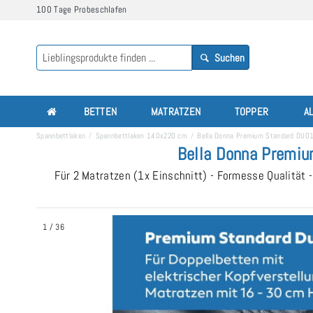
100 Tage Probeschlafen
Suchen
BETTEN
MATRATZEN
TOPPER
A
Spannbettlaken
Spannbettlaken 140x220 cm
Bella Donna Premium Standard DUO1
Bella Donna Premiu
Für 2 Matratzen (1x Einschnitt) - Formesse Qualität -
1
/
36