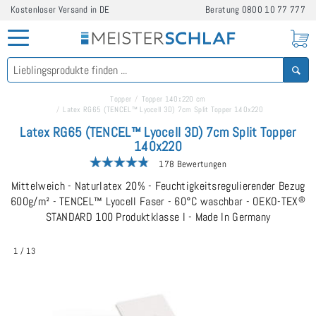
Kostenloser Versand in DE
Beratung
0800 10 77 777
Topper
Topper 140x220 cm
Latex RG65 (TENCEL™ Lyocell 3D) 7cm Split Topper 140x220
Latex RG65 (TENCEL™ Lyocell 3D) 7cm Split Topper
140x220
178 Bewertungen
Mittelweich - Naturlatex 20% - Feuchtigkeitsregulierender Bezug
600g/m² - TENCEL™ Lyocell Faser - 60°C waschbar - OEKO-TEX
®
STANDARD 100 Produktklasse I - Made In Germany
1
/
13