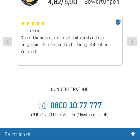
4,82/5,00
Bewertungen
01.08.2026
24
Super Onlineshop, simpel und verständlich
Be
aufgebaut. Preise sind in Ordnung. Schneller
Ad
Versand.
Ic
Ge
is
KUNDENBERATUNG
0800 10 77 777
(9:00-12:00 Uhr / Mo. - Fr. / kostenfrei in DE)
Rechtliches