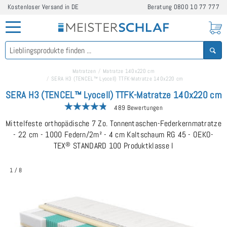
Kostenloser Versand in DE
Beratung
0800 10 77 777
Matratzen
Matratze 140x220 cm
SERA H3 (TENCEL™ Lyocell) TTFK-Matratze 140x220 cm
SERA H3 (TENCEL™ Lyocell) TTFK-Matratze 140x220 cm
489 Bewertungen
Mittelfeste orthopädische 7 Zo. Tonnentaschen-Federkernmatratze
- 22 cm - 1000 Federn/2m² - 4 cm Kaltschaum RG 45 - OEKO-
TEX
®
STANDARD 100 Produktklasse I
1
/
8