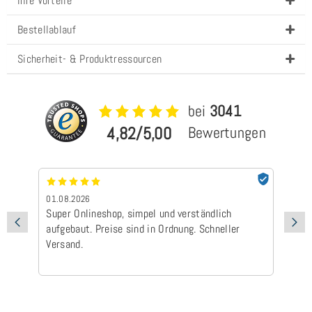
Ihre Vorteile
Bestellablauf
Sicherheit- & Produktressourcen
bei
3041
4,82/5,00
Bewertungen
01.08.2026
24
Super Onlineshop, simpel und verständlich
Be
aufgebaut. Preise sind in Ordnung. Schneller
Ad
Versand.
Ic
Ge
is