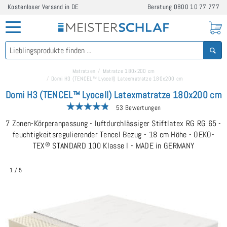
Kostenloser Versand in DE
Beratung
0800 10 77 777
Matratzen
Matratze 180x200 cm
Domi H3 (TENCEL™ Lyocell) Latexmatratze 180x200 cm
Domi H3 (TENCEL™ Lyocell) Latexmatratze 180x200 cm
53 Bewertungen
7 Zonen-Körperanpassung - luftdurchlässiger Stiftlatex RG RG 65 -
feuchtigkeitsregulierender Tencel Bezug - 18 cm Höhe - OEKO-
TEX
®
STANDARD 100 Klasse I - MADE in GERMANY
1
/
5