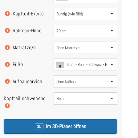
Kopfteil-Breite
Bündig (wie Bild)
Rahmen-Höhe
20 cm
Matratze/n
Ohne Matratze
Füße
6 cm - Rund - Schwarz - Holz
Aufbauservice
ohne Aufbau
Kopfteil schwebend
Nein
Im 3D-Planer öffnen
3D
Dunkelgrau 5311 Loto - 30cm Rahmen, 110c