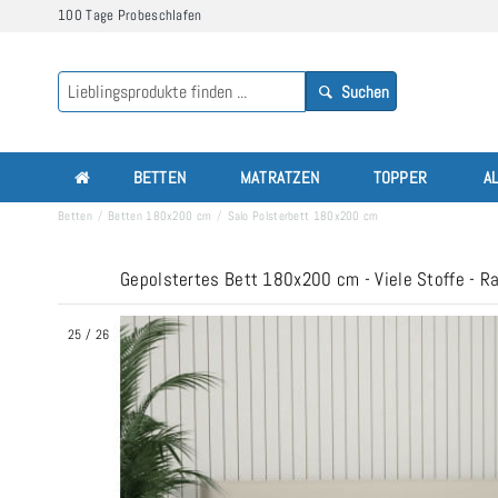
100 Tage Probeschlafen
Suchen
BETTEN
MATRATZEN
TOPPER
A
Betten
Betten 180x200 cm
Salo Polsterbett 180x200 cm
Gepolstertes Bett 180x200 cm - Viele Stoffe - R
25
/
26