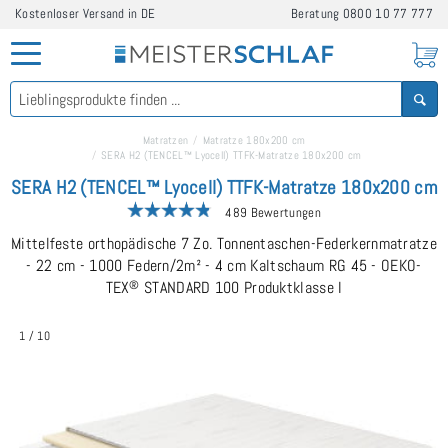
Kostenloser Versand in DE
Beratung
0800 10 77 777
Matratzen
Matratze 180x200 cm
SERA H2 (TENCEL™ Lyocell) TTFK-Matratze 180x200 cm
SERA H2 (TENCEL™ Lyocell) TTFK-Matratze 180x200 cm
489 Bewertungen
Mittelfeste orthopädische 7 Zo. Tonnentaschen-Federkernmatratze
- 22 cm - 1000 Federn/2m² - 4 cm Kaltschaum RG 45 - OEKO-
TEX
®
STANDARD 100 Produktklasse I
1
/
10